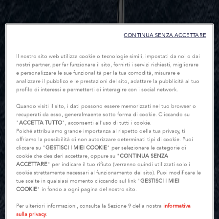
CONTINUA SENZA ACCETTARE
Il nostro sito web utilizza cookie o tecnologie simili, impostati da noi o dai
nostri partner, per far funzionare il sito, fornirti i servizi richiesti, migliorare
e personalizzare le sue funzionalità per la tua comodità, misurare e
analizzare il pubblico e le prestazioni del sito, adattare la pubblicità al tuo
profilo di interessi e permetterti di interagire con i social network.
Quando visiti il sito, i dati possono essere memorizzati nel tuo browser o
recuperati da esso, generalmaente sotto forma di cookie. Cliccando su
"
ACCETTA TUTTO
", acconsenti all’uso di tutti i cookie.
Poiché attribuiamo grande importanza al rispetto della tua privacy, ti
offriamo la possibilità di non autorizzare determinati tipi di cookie. Puoi
cliccare su "
GESTISCI I MIEI COOKIE
" per selezionare le categorie di
cookie che desideri accettare, oppure su "
CONTINUA SENZA
ACCETTARE
" per indicare il tuo rifiuto (verranno quindi utilizzati solo i
cookie strettamente necessari al funzionamento del sito). Puoi modificare le
tue scelte in qualsiasi momento cliccando sul link "
GESTISCI I MIEI
COOKIE
" in fondo a ogni pagina del nostro sito.
Per ulteriori informazioni, consulta la Sezione 9 della nostra
informativa
sulla privacy
.