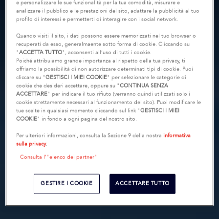
e personalizzare le sue funzionalità per la tua comodità, misurare e
analizzare il pubblico e le prestazioni del sito, adattare la pubblicità al tuo
profilo di interessi e permetterti di interagire con i social network.
Quando visiti il sito, i dati possono essere memorizzati nel tuo browser o
recuperati da esso, generalmaente sotto forma di cookie. Cliccando su
"
ACCETTA TUTTO
", acconsenti all’uso di tutti i cookie.
Poiché attribuiamo grande importanza al rispetto della tua privacy, ti
offriamo la possibilità di non autorizzare determinati tipi di cookie. Puoi
cliccare su "
GESTISCI I MIEI COOKIE
" per selezionare le categorie di
cookie che desideri accettare, oppure su "
CONTINUA SENZA
ACCETTARE
" per indicare il tuo rifiuto (verranno quindi utilizzati solo i
cookie strettamente necessari al funzionamento del sito). Puoi modificare le
tue scelte in qualsiasi momento cliccando sul link "
GESTISCI I MIEI
COOKIE
" in fondo a ogni pagina del nostro sito.
Per ulteriori informazioni, consulta la Sezione 9 della nostra
informativa
sulla privacy
.
Consulta l’"elenco dei partner"
GESTIRE I COOKIE
ACCETTARE TUTTO