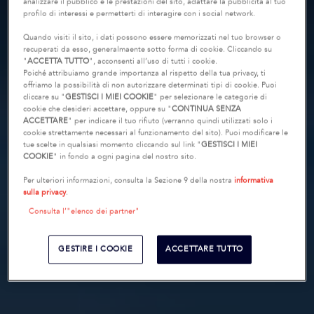
analizzare il pubblico e le prestazioni del sito, adattare la pubblicità al tuo
profilo di interessi e permetterti di interagire con i social network.
Quando visiti il sito, i dati possono essere memorizzati nel tuo browser o
recuperati da esso, generalmaente sotto forma di cookie. Cliccando su
"
ACCETTA TUTTO
", acconsenti all’uso di tutti i cookie.
Poiché attribuiamo grande importanza al rispetto della tua privacy, ti
offriamo la possibilità di non autorizzare determinati tipi di cookie. Puoi
cliccare su "
GESTISCI I MIEI COOKIE
" per selezionare le categorie di
cookie che desideri accettare, oppure su "
CONTINUA SENZA
ACCETTARE
" per indicare il tuo rifiuto (verranno quindi utilizzati solo i
cookie strettamente necessari al funzionamento del sito). Puoi modificare le
tue scelte in qualsiasi momento cliccando sul link "
GESTISCI I MIEI
COOKIE
" in fondo a ogni pagina del nostro sito.
Per ulteriori informazioni, consulta la Sezione 9 della nostra
informativa
sulla privacy
.
Consulta l’"elenco dei partner"
GESTIRE I COOKIE
ACCETTARE TUTTO