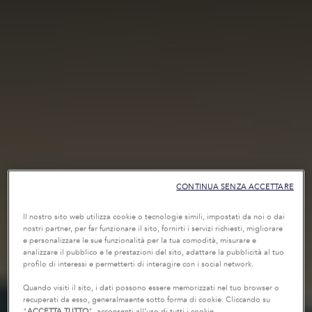
CONTINUA SENZA ACCETTARE
Il nostro sito web utilizza cookie o tecnologie simili, impostati da noi o dai
nostri partner, per far funzionare il sito, fornirti i servizi richiesti, migliorare
e personalizzare le sue funzionalità per la tua comodità, misurare e
analizzare il pubblico e le prestazioni del sito, adattare la pubblicità al tuo
profilo di interessi e permetterti di interagire con i social network.
Quando visiti il sito, i dati possono essere memorizzati nel tuo browser o
recuperati da esso, generalmaente sotto forma di cookie. Cliccando su
"
ACCETTA TUTTO
", acconsenti all’uso di tutti i cookie.