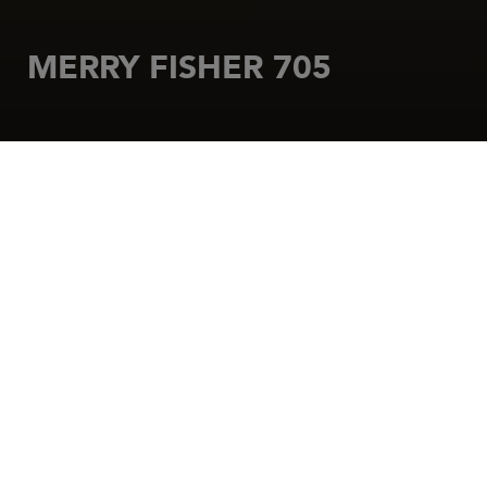
MERRY FISHER 705
HOME PAGE
MOTORE
MERRY FISHER INBOARD
MERRY FISHER 705
Incredibilmente comodo per il cabotaggio,
eccellente per la pesca, il Merry Fisher 705 ha in sé
tutti gli elementi che hanno fatto il successo della