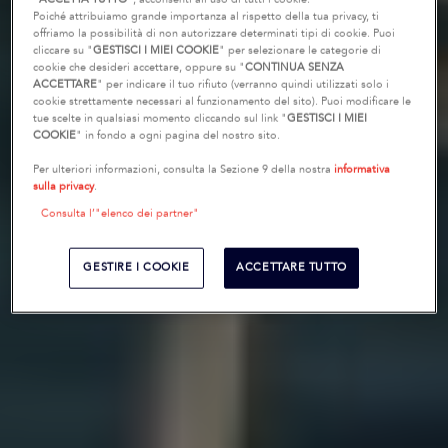
Poiché attribuiamo grande importanza al rispetto della tua privacy, ti
offriamo la possibilità di non autorizzare determinati tipi di cookie. Puoi
cliccare su "
GESTISCI I MIEI COOKIE
" per selezionare le categorie di
cookie che desideri accettare, oppure su "
CONTINUA SENZA
ACCETTARE
" per indicare il tuo rifiuto (verranno quindi utilizzati solo i
cookie strettamente necessari al funzionamento del sito). Puoi modificare le
tue scelte in qualsiasi momento cliccando sul link "
GESTISCI I MIEI
COOKIE
" in fondo a ogni pagina del nostro sito.
Per ulteriori informazioni, consulta la Sezione 9 della nostra
informativa
sulla privacy
.
Consulta l’"elenco dei partner"
GESTIRE I COOKIE
ACCETTARE TUTTO