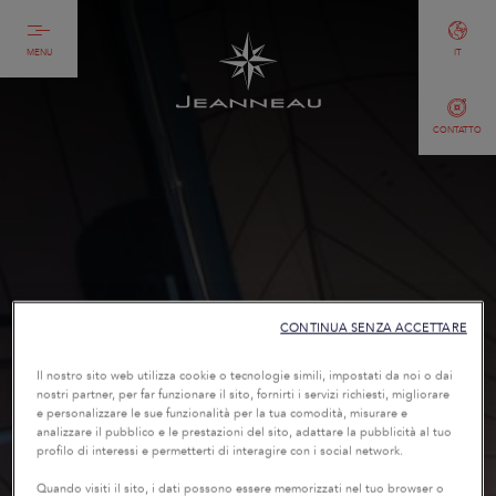
MENU
IT
CONTATTO
CONTINUA SENZA ACCETTARE
Il nostro sito web utilizza cookie o tecnologie simili, impostati da noi o dai
nostri partner, per far funzionare il sito, fornirti i servizi richiesti, migliorare
e personalizzare le sue funzionalità per la tua comodità, misurare e
analizzare il pubblico e le prestazioni del sito, adattare la pubblicità al tuo
profilo di interessi e permetterti di interagire con i social network.
Quando visiti il sito, i dati possono essere memorizzati nel tuo browser o