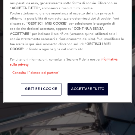
recuperati da esso, generalmaente sotto forma di cookie. Cliccando su
"
ACCETTA TUTTO
", acconsenti all’uso di tutti i cookie.
Poiché attribuiamo grande importanza al rispetto della tua privacy, ti
offriamo la possibilità di non autorizzare determinati tipi di cookie. Puoi
cliccare su "
GESTISCI I MIEI COOKIE
" per selezionare le categorie di
cookie che desideri accettare, oppure su "
CONTINUA SENZA
ACCETTARE
" per indicare il tuo rifiuto (verranno quindi utilizzati solo i
cookie strettamente necessari al funzionamento del sito). Puoi modificare le
tue scelte in qualsiasi momento cliccando sul link "
GESTISCI I MIEI
COOKIE
" in fondo a ogni pagina del nostro sito.
Per ulteriori informazioni, consulta la Sezione 9 della nostra
informativa
sulla privacy
.
Consulta l’"elenco dei partner"
GESTIRE I COOKIE
ACCETTARE TUTTO