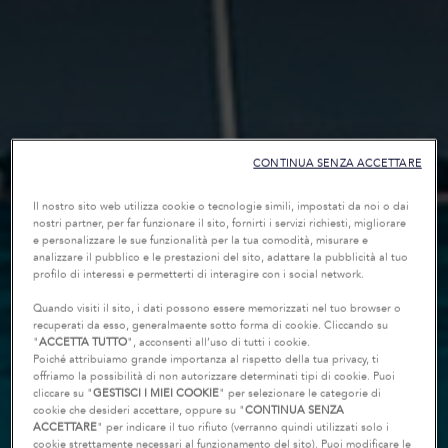
CONTINUA SENZA ACCETTARE
Il nostro sito web utilizza cookie o tecnologie simili, impostati da noi o dai
nostri partner, per far funzionare il sito, fornirti i servizi richiesti, migliorare
e personalizzare le sue funzionalità per la tua comodità, misurare e
analizzare il pubblico e le prestazioni del sito, adattare la pubblicità al tuo
profilo di interessi e permetterti di interagire con i social network.
Quando visiti il sito, i dati possono essere memorizzati nel tuo browser o
recuperati da esso, generalmaente sotto forma di cookie. Cliccando su
"
ACCETTA TUTTO
", acconsenti all’uso di tutti i cookie.
Poiché attribuiamo grande importanza al rispetto della tua privacy, ti
offriamo la possibilità di non autorizzare determinati tipi di cookie. Puoi
cliccare su "
GESTISCI I MIEI COOKIE
" per selezionare le categorie di
cookie che desideri accettare, oppure su "
CONTINUA SENZA
ACCETTARE
" per indicare il tuo rifiuto (verranno quindi utilizzati solo i
cookie strettamente necessari al funzionamento del sito). Puoi modificare le