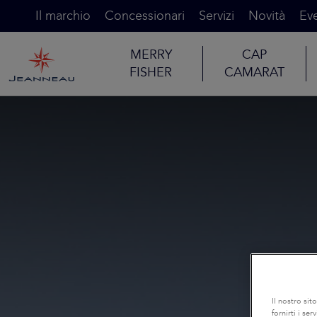
Il marchio
Concessionari
Servizi
Novità
Eve
MERRY
CAP
FISHER
CAMARAT
Il nostro sit
fornirti i se