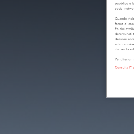
pubblico e le
social netwo
Quando visit
forma di coo
Poiché attrib
determinati t
desideri acc
solo i cooki
cliccando sul
Per ulteriori
Consulta l’"