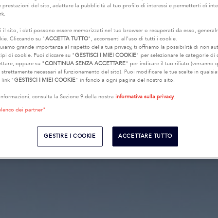
 prestazioni del sito, adattare la pubblicità al tuo profilo di interessi e permetterti di int
rk.
i il sito, i dati possono essere memorizzati nel tuo browser o recuperati da esso, genera
kie. Cliccando su "
ACCETTA TUTTO
", acconsenti all’uso di tutti i cookie.
uiamo grande importanza al rispetto della tua privacy, ti offriamo la possibilità di non au
ipi di cookie. Puoi cliccare su "
GESTISCI I MIEI COOKIE
" per selezionare le categorie di
ettare, oppure su "
CONTINUA SENZA ACCETTARE
" per indicare il tuo rifiuto (verranno q
e strettamente necessari al funzionamento del sito). Puoi modificare le tue scelte in quals
 link "
GESTISCI I MIEI COOKIE
" in fondo a ogni pagina del nostro sito.
 informazioni, consulta la Sezione 9 della nostra
informativa sulla privacy
.
elenco dei partner"
GESTIRE I COOKIE
ACCETTARE TUTTO