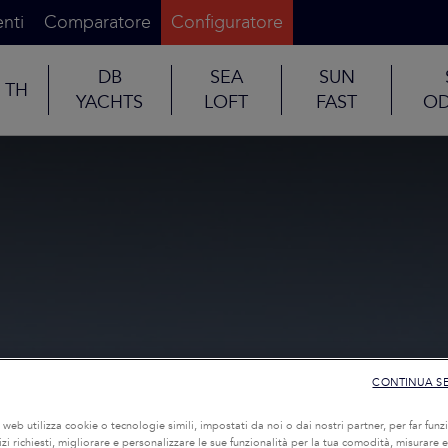
nti
Comparatore
Configuratore
DB
SEA
SUN
TH
YACHTS
LOFT
FAST
OD
CONTINUA S
o web utilizza cookie o tecnologie simili, impostati da noi o dai nostri partner, per far funzi
rvizi richiesti, migliorare e personalizzare le sue funzionalità per la tua comodità, misurare e