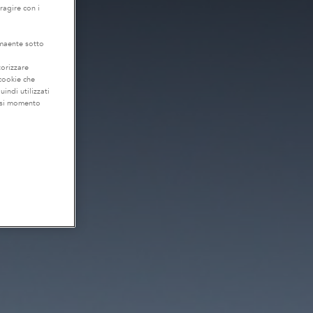
eragire con i
lmaente sotto
torizzare
 cookie che
uindi utilizzati
iasi momento