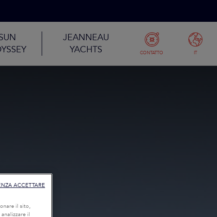
SUN
JEANNEAU
YSSEY
YACHTS
CONTATTO
IT
ENZA ACCETTARE
onare il sito,
 analizzare il