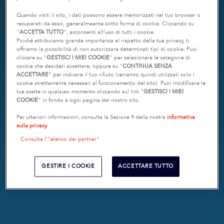
Quando visiti il sito, i dati possono essere memorizzati nel tuo browser o
recuperati da esso, generalmaente sotto forma di cookie. Cliccando su
"
ACCETTA TUTTO
", acconsenti all’uso di tutti i cookie.
Poiché attribuiamo grande importanza al rispetto della tua privacy, ti
offriamo la possibilità di non autorizzare determinati tipi di cookie. Puoi
cliccare su "
GESTISCI I MIEI COOKIE
" per selezionare le categorie di
cookie che desideri accettare, oppure su "
CONTINUA SENZA
ACCETTARE
" per indicare il tuo rifiuto (verranno quindi utilizzati solo i
cookie strettamente necessari al funzionamento del sito). Puoi modificare le
tue scelte in qualsiasi momento cliccando sul link "
GESTISCI I MIEI
COOKIE
" in fondo a ogni pagina del nostro sito.
Per ulteriori informazioni, consulta la Sezione 9 della nostra
informativa
sulla privacy
.
Consulta l’"elenco dei partner"
GESTIRE I COOKIE
ACCETTARE TUTTO