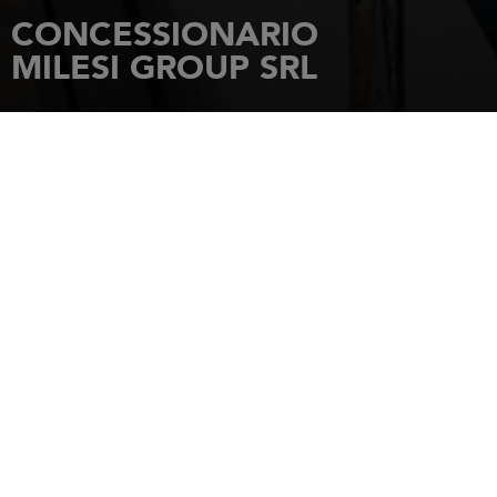
CONCESSIONARIO
MILESI GROUP SRL
HOME PAGE
CONCESSIONARI
MILESI GROUP SRL
Strada Statale Romea 17
45019
TAGLIO di Po (RO)
Tel.: 0039 0426.660975