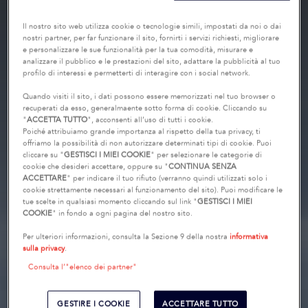
Il nostro sito web utilizza cookie o tecnologie simili, impostati da noi o dai
nostri partner, per far funzionare il sito, fornirti i servizi richiesti, migliorare
e personalizzare le sue funzionalità per la tua comodità, misurare e
analizzare il pubblico e le prestazioni del sito, adattare la pubblicità al tuo
profilo di interessi e permetterti di interagire con i social network.
Quando visiti il sito, i dati possono essere memorizzati nel tuo browser o
recuperati da esso, generalmaente sotto forma di cookie. Cliccando su
"
ACCETTA TUTTO
", acconsenti all’uso di tutti i cookie.
Poiché attribuiamo grande importanza al rispetto della tua privacy, ti
offriamo la possibilità di non autorizzare determinati tipi di cookie. Puoi
cliccare su "
GESTISCI I MIEI COOKIE
" per selezionare le categorie di
cookie che desideri accettare, oppure su "
CONTINUA SENZA
ACCETTARE
" per indicare il tuo rifiuto (verranno quindi utilizzati solo i
cookie strettamente necessari al funzionamento del sito). Puoi modificare le
tue scelte in qualsiasi momento cliccando sul link "
GESTISCI I MIEI
COOKIE
" in fondo a ogni pagina del nostro sito.
Per ulteriori informazioni, consulta la Sezione 9 della nostra
informativa
sulla privacy
.
Consulta l’"elenco dei partner"
GESTIRE I COOKIE
ACCETTARE TUTTO