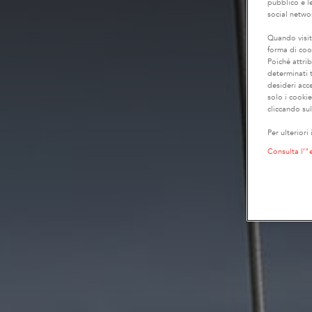
pubblico e le
social netwo
Quando visit
forma di coo
Poiché attrib
determinati t
desideri acc
solo i cooki
cliccando sul
Per ulteriori
Consulta l’"