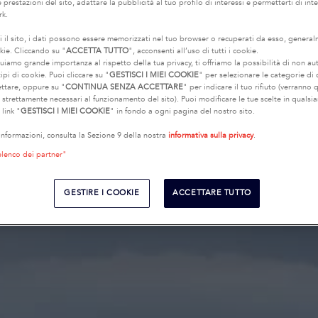
 prestazioni del sito, adattare la pubblicità al tuo profilo di interessi e permetterti di int
rk.
i il sito, i dati possono essere memorizzati nel tuo browser o recuperati da esso, genera
kie. Cliccando su "
ACCETTA TUTTO
", acconsenti all’uso di tutti i cookie.
uiamo grande importanza al rispetto della tua privacy, ti offriamo la possibilità di non au
ipi di cookie. Puoi cliccare su "
GESTISCI I MIEI COOKIE
" per selezionare le categorie di
ettare, oppure su "
CONTINUA SENZA ACCETTARE
" per indicare il tuo rifiuto (verranno q
e strettamente necessari al funzionamento del sito). Puoi modificare le tue scelte in quals
 link "
GESTISCI I MIEI COOKIE
" in fondo a ogni pagina del nostro sito.
 informazioni, consulta la Sezione 9 della nostra
informativa sulla privacy
.
elenco dei partner"
GESTIRE I COOKIE
ACCETTARE TUTTO