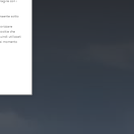
eragire con i
lmaente sotto
torizzare
 cookie che
uindi utilizzati
iasi momento