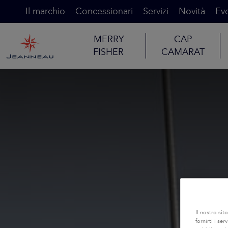
Il marchio
Concessionari
Servizi
Novità
Eve
MERRY
CAP
FISHER
CAMARAT
Il nostro sit
fornirti i se