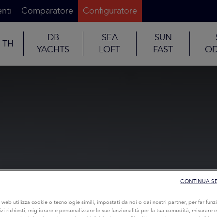
nti
Comparatore
Configuratore
DB
SEA
SUN
TH
YACHTS
LOFT
FAST
OD
CONTINUA S
o web utilizza cookie o tecnologie simili, impostati da noi o dai nostri partner, per far funzi
rvizi richiesti, migliorare e personalizzare le sue funzionalità per la tua comodità, misurare e