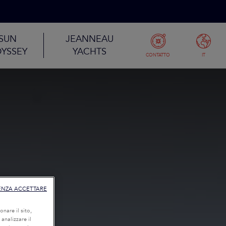
SUN
JEANNEAU
YSSEY
YACHTS
CONTATTO
IT
ENZA ACCETTARE
onare il sito,
 analizzare il