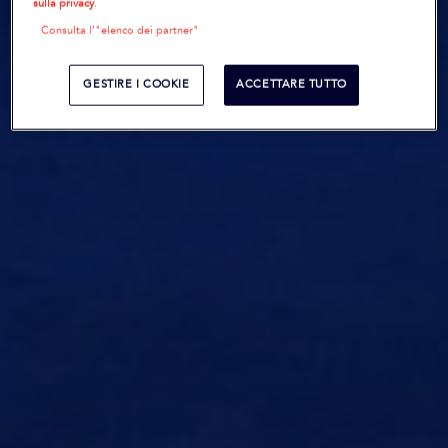
sulla privacy
.
Consulta l’"elenco dei partner"
GESTIRE I COOKIE
ACCETTARE TUTTO