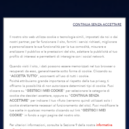
CONTINUA SENZA ACCETTARE
Il nostro sito web utilizza cookie o tecnologie simili, impostati da noi o dai
nostri partner, per far funzionare il sito, fornirti i servizi richiesti, migliorare
e personalizzare le sue funzionalità per la tua comodità, misurare e
analizzare il pubblico e le prestazioni del sito, adattare la pubblicità al tuo
profilo di interessi e permetterti di interagire con i social network.
Quando visiti il sito, i dati possono essere memorizzati nel tuo browser o
recuperati da esso, generalmaente sotto forma di cookie. Cliccando su
"
ACCETTA TUTTO
", acconsenti all’uso di tutti i cookie.
Poiché attribuiamo grande importanza al rispetto della tua privacy, ti
offriamo la possibilità di non autorizzare determinati tipi di cookie. Puoi
cliccare su "
GESTISCI I MIEI COOKIE
" per selezionare le categorie di
cookie che desideri accettare, oppure su "
CONTINUA SENZA
ACCETTARE
" per indicare il tuo rifiuto (verranno quindi utilizzati solo i
cookie strettamente necessari al funzionamento del sito). Puoi modificare le
tue scelte in qualsiasi momento cliccando sul link "
GESTISCI I MIEI
COOKIE
" in fondo a ogni pagina del nostro sito.
Per ulteriori informazioni, consulta la Sezione 9 della nostra
informativa