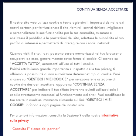
CONTINUA SENZA ACCETTARE
Il nostro sito web utilizza cookie o tecnologie simili, impostati da noi o dai
nostri partner, per far funzionare il sito, fornirti i servizi richiesti, migliorare
e personalizzare le sue funzionalità per la tua comodità, misurare e
analizzare il pubblico e le prestazioni del sito, adattare la pubblicità al tuo
profilo di interessi e permetterti di interagire con i social network.
Quando visiti il sito, i dati possono essere memorizzati nel tuo browser o
recuperati da esso, generalmaente sotto forma di cookie. Cliccando su
"
ACCETTA TUTTO
", acconsenti all’uso di tutti i cookie.
Poiché attribuiamo grande importanza al rispetto della tua privacy, ti
offriamo la possibilità di non autorizzare determinati tipi di cookie. Puoi
cliccare su "
GESTISCI I MIEI COOKIE
" per selezionare le categorie di
cookie che desideri accettare, oppure su "
CONTINUA SENZA
ACCETTARE
" per indicare il tuo rifiuto (verranno quindi utilizzati solo i
cookie strettamente necessari al funzionamento del sito). Puoi modificare le
tue scelte in qualsiasi momento cliccando sul link "
GESTISCI I MIEI
COOKIE
" in fondo a ogni pagina del nostro sito.
Per ulteriori informazioni, consulta la Sezione 9 della nostra
informativa
sulla privacy
.
Consulta l’"elenco dei partner"