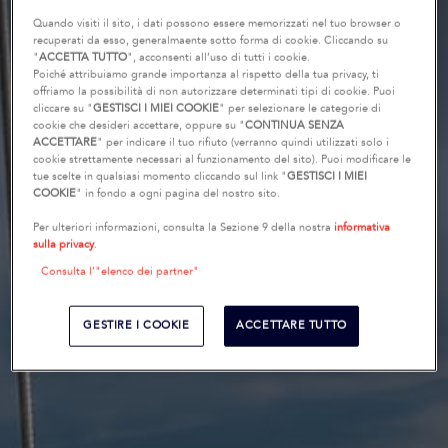
Quando visiti il sito, i dati possono essere memorizzati nel tuo browser o
recuperati da esso, generalmaente sotto forma di cookie. Cliccando su
"
ACCETTA TUTTO
", acconsenti all’uso di tutti i cookie.
Poiché attribuiamo grande importanza al rispetto della tua privacy, ti
offriamo la possibilità di non autorizzare determinati tipi di cookie. Puoi
cliccare su "
GESTISCI I MIEI COOKIE
" per selezionare le categorie di
cookie che desideri accettare, oppure su "
CONTINUA SENZA
ACCETTARE
" per indicare il tuo rifiuto (verranno quindi utilizzati solo i
cookie strettamente necessari al funzionamento del sito). Puoi modificare le
tue scelte in qualsiasi momento cliccando sul link "
GESTISCI I MIEI
COOKIE
" in fondo a ogni pagina del nostro sito.
Per ulteriori informazioni, consulta la Sezione 9 della nostra
informativa
sulla privacy
.
Consulta l’"elenco dei partner"
GESTIRE I COOKIE
ACCETTARE TUTTO