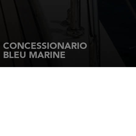
CONCESSIONARIO
BLEU MARINE
HOME PAGE
CONCESSIONARI
BLEU MARINE
Route de l'écluse Trystram PORT 2539
59140
DUNKERQUE
Tel.: 03 28 63 44 50