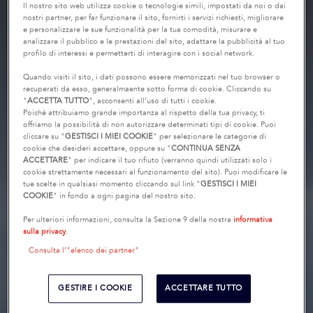
Il nostro sito web utilizza cookie o tecnologie simili, impostati da noi o dai
nostri partner, per far funzionare il sito, fornirti i servizi richiesti, migliorare
e personalizzare le sue funzionalità per la tua comodità, misurare e
analizzare il pubblico e le prestazioni del sito, adattare la pubblicità al tuo
profilo di interessi e permetterti di interagire con i social network.
Quando visiti il sito, i dati possono essere memorizzati nel tuo browser o
recuperati da esso, generalmaente sotto forma di cookie. Cliccando su
"
ACCETTA TUTTO
", acconsenti all’uso di tutti i cookie.
Poiché attribuiamo grande importanza al rispetto della tua privacy, ti
offriamo la possibilità di non autorizzare determinati tipi di cookie. Puoi
cliccare su "
GESTISCI I MIEI COOKIE
" per selezionare le categorie di
cookie che desideri accettare, oppure su "
CONTINUA SENZA
ACCETTARE
" per indicare il tuo rifiuto (verranno quindi utilizzati solo i
cookie strettamente necessari al funzionamento del sito). Puoi modificare le
tue scelte in qualsiasi momento cliccando sul link "
GESTISCI I MIEI
COOKIE
" in fondo a ogni pagina del nostro sito.
Per ulteriori informazioni, consulta la Sezione 9 della nostra
informativa
sulla privacy
.
Consulta l’"elenco dei partner"
GESTIRE I COOKIE
ACCETTARE TUTTO