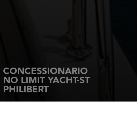
CONCESSIONARIO
NO LIMIT YACHT-ST
PHILIBERT
HOME PAGE
CONCESSIONARI
NO LIMIT YACHT-ST PHILIBERT
37, Route de l'Océan