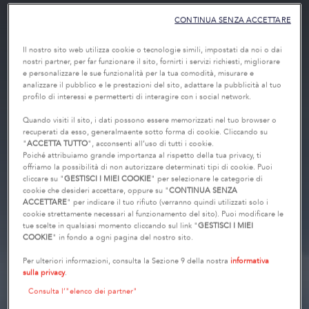
CONTINUA SENZA ACCETTARE
Il nostro sito web utilizza cookie o tecnologie simili, impostati da noi o dai
nostri partner, per far funzionare il sito, fornirti i servizi richiesti, migliorare
e personalizzare le sue funzionalità per la tua comodità, misurare e
analizzare il pubblico e le prestazioni del sito, adattare la pubblicità al tuo
profilo di interessi e permetterti di interagire con i social network.
Quando visiti il sito, i dati possono essere memorizzati nel tuo browser o
recuperati da esso, generalmaente sotto forma di cookie. Cliccando su
"
ACCETTA TUTTO
", acconsenti all’uso di tutti i cookie.
Poiché attribuiamo grande importanza al rispetto della tua privacy, ti
offriamo la possibilità di non autorizzare determinati tipi di cookie. Puoi
cliccare su "
GESTISCI I MIEI COOKIE
" per selezionare le categorie di
cookie che desideri accettare, oppure su "
CONTINUA SENZA
ACCETTARE
" per indicare il tuo rifiuto (verranno quindi utilizzati solo i
cookie strettamente necessari al funzionamento del sito). Puoi modificare le
tue scelte in qualsiasi momento cliccando sul link "
GESTISCI I MIEI
COOKIE
" in fondo a ogni pagina del nostro sito.
Per ulteriori informazioni, consulta la Sezione 9 della nostra
informativa
sulla privacy
.
Consulta l’"elenco dei partner"