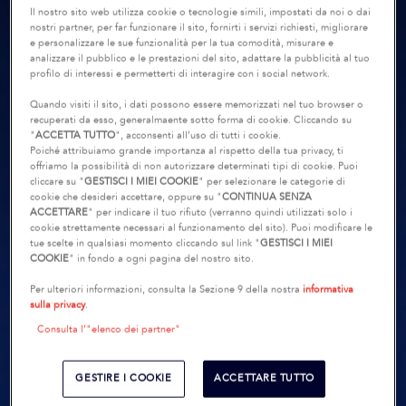
Il nostro sito web utilizza cookie o tecnologie simili, impostati da noi o dai
nostri partner, per far funzionare il sito, fornirti i servizi richiesti, migliorare
e personalizzare le sue funzionalità per la tua comodità, misurare e
analizzare il pubblico e le prestazioni del sito, adattare la pubblicità al tuo
profilo di interessi e permetterti di interagire con i social network.
Quando visiti il sito, i dati possono essere memorizzati nel tuo browser o
recuperati da esso, generalmaente sotto forma di cookie. Cliccando su
"
ACCETTA TUTTO
", acconsenti all’uso di tutti i cookie.
Poiché attribuiamo grande importanza al rispetto della tua privacy, ti
offriamo la possibilità di non autorizzare determinati tipi di cookie. Puoi
cliccare su "
GESTISCI I MIEI COOKIE
" per selezionare le categorie di
cookie che desideri accettare, oppure su "
CONTINUA SENZA
ACCETTARE
" per indicare il tuo rifiuto (verranno quindi utilizzati solo i
cookie strettamente necessari al funzionamento del sito). Puoi modificare le
tue scelte in qualsiasi momento cliccando sul link "
GESTISCI I MIEI
COOKIE
" in fondo a ogni pagina del nostro sito.
Per ulteriori informazioni, consulta la Sezione 9 della nostra
informativa
sulla privacy
.
Consulta l’"elenco dei partner"
GESTIRE I COOKIE
ACCETTARE TUTTO