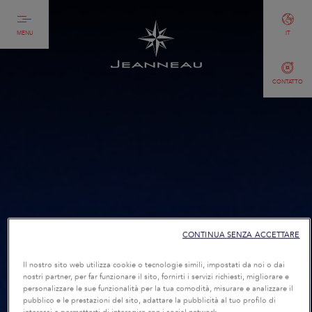
MENU
IT
CONTATTO
CONTINUA SENZA ACCETTARE
Il nostro sito web utilizza cookie o tecnologie simili, impostati da noi o dai
nostri partner, per far funzionare il sito, fornirti i servizi richiesti, migliorare e
personalizzare le sue funzionalità per la tua comodità, misurare e analizzare il
pubblico e le prestazioni del sito, adattare la pubblicità al tuo profilo di