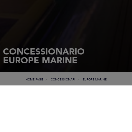
CONCESSIONARIO
EUROPE MARINE
HOME PAGE
CONCESSIONARI
EUROPE MARINE
GROSSHANDELSGESELLSCHAFTMB
CO. KG - HECHTENKAUTE 1
55257
BUDENHEIM
Tel.: +49 6139 96150 0