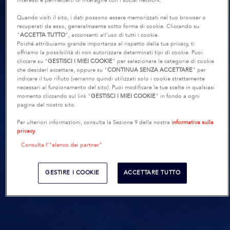
interessi e permetterti di interagire con i social network.
Quando visiti il sito, i dati possono essere memorizzati nel tuo browser o
recuperati da esso, generalmaente sotto forma di cookie. Cliccando su
"
ACCETTA TUTTO
", acconsenti all’uso di tutti i cookie.
Poiché attribuiamo grande importanza al rispetto della tua privacy, ti
offriamo la possibilità di non autorizzare determinati tipi di cookie. Puoi
cliccare su "
GESTISCI I MIEI COOKIE
" per selezionare le categorie di cookie
che desideri accettare, oppure su "
CONTINUA SENZA ACCETTARE
" per
indicare il tuo rifiuto (verranno quindi utilizzati solo i cookie strettamente
necessari al funzionamento del sito). Puoi modificare le tue scelte in qualsiasi
momento cliccando sul link "
GESTISCI I MIEI COOKIE
" in fondo a ogni
pagina del nostro sito.
Per ulteriori informazioni, consulta la Sezione 9 della nostra
informativa sulla
privacy
.
Consulta l’"elenco dei partner"
GESTIRE I COOKIE
ACCETTARE TUTTO