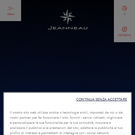
MENU
IT
CONTATTO
CONTINUA SENZA ACCETTARE
Il nostro sito web utilizza cookie o tecnologie simili, impostati da noi o dai
nostri partner, per far funzionare il sito, fornirti i servizi richiesti, migliorare
e personalizzare le sue funzionalità per la tua comodità, misurare e
analizzare il pubblico e le prestazioni del sito, adattare la pubblicità al tuo
profilo di interessi e permetterti di interagire con i social network.