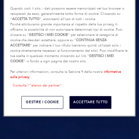
Quando visiti il sito, i dati possono essere memorizzati nel tuo browser o
recuperati da esso, generalmaente sotto forma di cookie. Cliccando su
"
ACCETTA TUTTO
", acconsenti all’uso di tutti i cookie.
Poiché attribuiamo grande importanza al rispetto della tua privacy, ti
offriamo la possibilità di non autorizzare determinati tipi di cookie. Puoi
cliccare su "
GESTISCI I MIEI COOKIE
" per selezionare le categorie di
cookie che desideri accettare, oppure su "
CONTINUA SENZA
ACCETTARE
" per indicare il tuo rifiuto (verranno quindi utilizzati solo i
cookie strettamente necessari al funzionamento del sito). Puoi modificare le
tue scelte in qualsiasi momento cliccando sul link "
GESTISCI I MIEI
COOKIE
" in fondo a ogni pagina del nostro sito.
Per ulteriori informazioni, consulta la Sezione 9 della nostra
informativa
sulla privacy
.
Consulta l’"elenco dei partner"
GESTIRE I COOKIE
ACCETTARE TUTTO