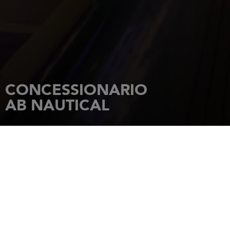
CONCESSIONARIO
AB NAUTICAL
HOME PAGE
CONCESSIONARI
AB NAUTICAL
81 X CLUB ROAD POINTE AUX
CANONNIERS
MAURITIUS
Tel.: +23054975497