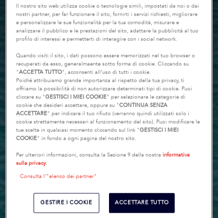
Il nostro sito web utilizza cookie o tecnologie simili, impostati da noi o dai
nostri partner, per far funzionare il sito, fornirti i servizi richiesti, migliorare
e personalizzare le sue funzionalità per la tua comodità, misurare e
analizzare il pubblico e le prestazioni del sito, adattare la pubblicità al tuo
profilo di interessi e permetterti di interagire con i social network.
Quando visiti il sito, i dati possono essere memorizzati nel tuo browser o
recuperati da esso, generalmaente sotto forma di cookie. Cliccando su
"
ACCETTA TUTTO
", acconsenti all’uso di tutti i cookie.
Poiché attribuiamo grande importanza al rispetto della tua privacy, ti
offriamo la possibilità di non autorizzare determinati tipi di cookie. Puoi
cliccare su "
GESTISCI I MIEI COOKIE
" per selezionare le categorie di
cookie che desideri accettare, oppure su "
CONTINUA SENZA
ACCETTARE
" per indicare il tuo rifiuto (verranno quindi utilizzati solo i
cookie strettamente necessari al funzionamento del sito). Puoi modificare le
tue scelte in qualsiasi momento cliccando sul link "
GESTISCI I MIEI
COOKIE
" in fondo a ogni pagina del nostro sito.
Per ulteriori informazioni, consulta la Sezione 9 della nostra
informativa
sulla privacy
.
Consulta l’"elenco dei partner"
GESTIRE I COOKIE
ACCETTARE TUTTO