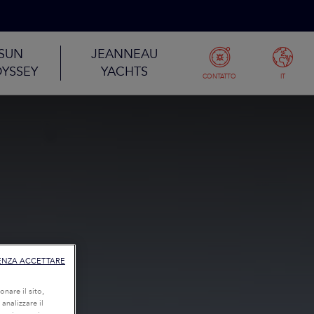
SUN
JEANNEAU
YSSEY
YACHTS
CONTATTO
IT
ENZA ACCETTARE
onare il sito,
 analizzare il