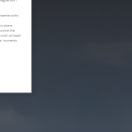
eragire con i
lmaente sotto
torizzare
 cookie che
uindi utilizzati
iasi momento