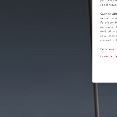
pubblico e le
social netwo
Quando visit
forma di coo
Poiché attrib
determinati t
desideri acc
solo i cooki
cliccando sul
Per ulteriori
Consulta l’"