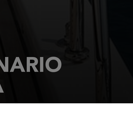
NARIO
A