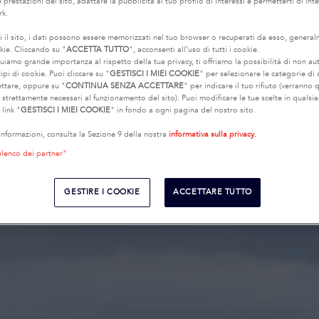
 prestazioni del sito, adattare la pubblicità al tuo profilo di interessi e permetterti di int
rk.
i il sito, i dati possono essere memorizzati nel tuo browser o recuperati da esso, genera
kie. Cliccando su "
ACCETTA TUTTO
", acconsenti all’uso di tutti i cookie.
uiamo grande importanza al rispetto della tua privacy, ti offriamo la possibilità di non au
ipi di cookie. Puoi cliccare su "
GESTISCI I MIEI COOKIE
" per selezionare le categorie di
ettare, oppure su "
CONTINUA SENZA ACCETTARE
" per indicare il tuo rifiuto (verranno q
e strettamente necessari al funzionamento del sito). Puoi modificare le tue scelte in quals
 link "
GESTISCI I MIEI COOKIE
" in fondo a ogni pagina del nostro sito.
 informazioni, consulta la Sezione 9 della nostra
informativa sulla privacy
.
elenco dei partner"
GESTIRE I COOKIE
ACCETTARE TUTTO