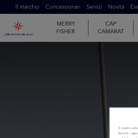
Il marchio
Concessionari
Servizi
Novità
Eve
MERRY
CAP
FISHER
CAMARAT
Il nostro sit
fornirti i se