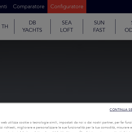
nti
Comparatore
Configuratore
DB
SEA
SUN
TH
YACHTS
LOFT
FAST
OD
CONTINUA S
o web utilizza cookie o tecnologie simili, impostati da noi o dai nostri partner, per far funzi
rvizi richiesti, migliorare e personalizzare le sue funzionalità per la tua comodità, misurare e