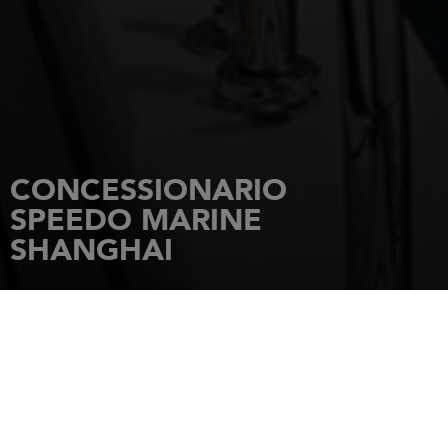
CONCESSIONARIO
SPEEDO MARINE
SHANGHAI
HOME PAGE
CONCESSIONARI
SPEEDO MARINE SHANGHAI
HEYI BUILDING, 418 JIANGNING
ROAD, JINGAN DISTRICT
SHANGHAI