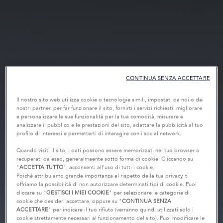
CONTINUA SENZA ACCETTARE
Il nostro sito web utilizza cookie o tecnologie simili, impostati da noi o dai
nostri partner, per far funzionare il sito, fornirti i servizi richiesti, migliorare
e personalizzare le sue funzionalità per la tua comodità, misurare e
analizzare il pubblico e le prestazioni del sito, adattare la pubblicità al tuo
profilo di interessi e permetterti di interagire con i social network.
Quando visiti il sito, i dati possono essere memorizzati nel tuo browser o
recuperati da esso, generalmaente sotto forma di cookie. Cliccando su
"
ACCETTA TUTTO
", acconsenti all’uso di tutti i cookie.
Poiché attribuiamo grande importanza al rispetto della tua privacy, ti
offriamo la possibilità di non autorizzare determinati tipi di cookie. Puoi
cliccare su "
GESTISCI I MIEI COOKIE
" per selezionare le categorie di
cookie che desideri accettare, oppure su "
CONTINUA SENZA
ACCETTARE
" per indicare il tuo rifiuto (verranno quindi utilizzati solo i
cookie strettamente necessari al funzionamento del sito). Puoi modificare le