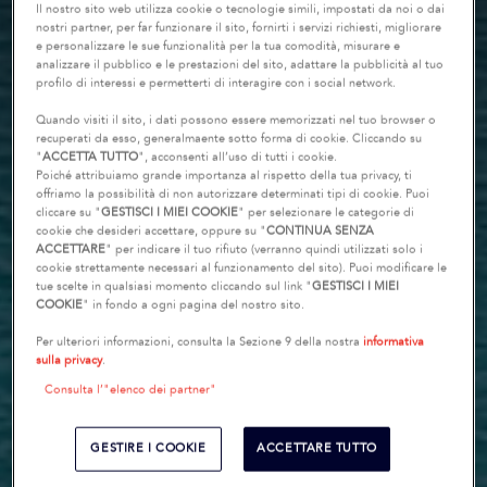
Il nostro sito web utilizza cookie o tecnologie simili, impostati da noi o dai
nostri partner, per far funzionare il sito, fornirti i servizi richiesti, migliorare
e personalizzare le sue funzionalità per la tua comodità, misurare e
analizzare il pubblico e le prestazioni del sito, adattare la pubblicità al tuo
profilo di interessi e permetterti di interagire con i social network.
Quando visiti il sito, i dati possono essere memorizzati nel tuo browser o
recuperati da esso, generalmaente sotto forma di cookie. Cliccando su
"
ACCETTA TUTTO
", acconsenti all’uso di tutti i cookie.
Poiché attribuiamo grande importanza al rispetto della tua privacy, ti
offriamo la possibilità di non autorizzare determinati tipi di cookie. Puoi
cliccare su "
GESTISCI I MIEI COOKIE
" per selezionare le categorie di
cookie che desideri accettare, oppure su "
CONTINUA SENZA
ACCETTARE
" per indicare il tuo rifiuto (verranno quindi utilizzati solo i
cookie strettamente necessari al funzionamento del sito). Puoi modificare le
tue scelte in qualsiasi momento cliccando sul link "
GESTISCI I MIEI
COOKIE
" in fondo a ogni pagina del nostro sito.
Per ulteriori informazioni, consulta la Sezione 9 della nostra
informativa
sulla privacy
.
Consulta l’"elenco dei partner"
GESTIRE I COOKIE
ACCETTARE TUTTO