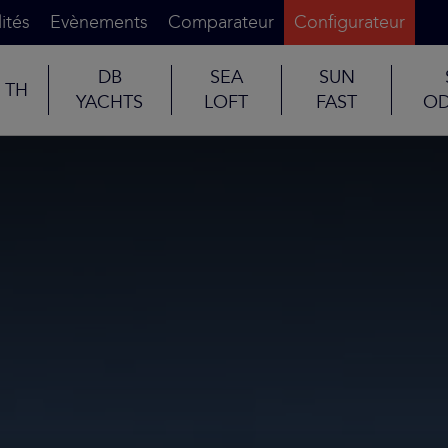
ités
Evènements
Comparateur
Configurateur
DB
SEA
SUN
TH
YACHTS
LOFT
FAST
OD