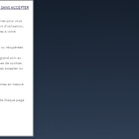
 SANS ACCEPTER
ires pour vous
t d’utilisation,
ez à votre
r ou récupérées
 grand soin au
pes de cookies.
tez accepter ou
ommes en mesure
 de chaque page