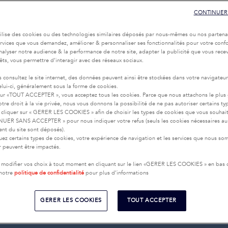
CONTINUER
tilise des cookies ou des technologies similaires déposés par nous-mêmes ou nos partena
services que vous demandez, améliorer & personnaliser ses fonctionnalités pour votre confor
nalyser notre audience & la performance de notre site, adapter la publicité que vous recev
rêts, vous permettre d’interagir avec des réseaux sociaux.
 consultez le site internet, des données peuvent ainsi être stockées dans votre navigateu
celui-ci, généralement sous la forme de cookies.
sur «TOUT ACCEPTER », vous acceptez tous les cookies. Parce que nous attachons le plus
tre droit à la vie privée, nous vous donnons la possibilité de ne pas autoriser certains ty
cliquer sur « GERER LES COOKIES » afin de choisir les types de cookies que vous souhai
UER SANS ACCEPTER » pour nous indiquer votre refus (seuls les cookies nécessaires au
nt du site sont déposés).
uez certains types de cookies, votre expérience de navigation et les services que nous s
ir peuvent être impactés.
modifier vos choix à tout moment en cliquant sur le lien «GERER LES COOKIES » en bas
 notre
politique de confidentialité
pour plus d’informations
GERER LES COOKIES
TOUT ACCEPTER