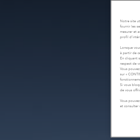
Notre site u
fournir les 
mesurer et a
profil d’inté
Lorsque vous
à partir de 
En cliquant 
respect de vo
Vous pouvez 
sur « CONTIN
fonctionneme
Si vous bloq
de vous offr
Vous pouvez 
et consulter