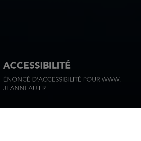
ACCESSIBILITÉ
ÉNONCÉ D’ACCESSIBILITÉ POUR WWW.
JEANNEAU.FR
ACCUEIL
MENTIONS LÉGALES
Jeanneau s’engage à garantir l’accessibilité