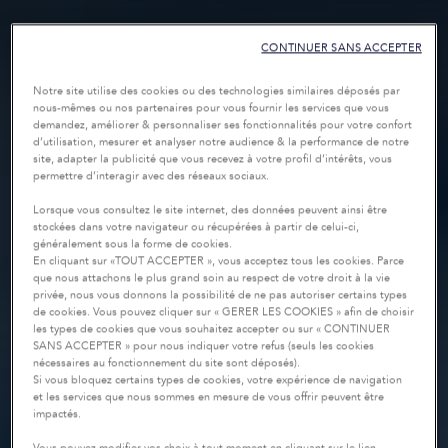
CONTINUER SANS ACCEPTER
Notre site utilise des cookies ou des technologies similaires déposés par
nous-mêmes ou nos partenaires pour vous fournir les services que vous
demandez, améliorer & personnaliser ses fonctionnalités pour votre confort
d’utilisation, mesurer et analyser notre audience & la performance de notre
site, adapter la publicité que vous recevez à votre profil d’intérêts, vous
permettre d’interagir avec des réseaux sociaux.
Lorsque vous consultez le site internet, des données peuvent ainsi être
stockées dans votre navigateur ou récupérées à partir de celui-ci,
généralement sous la forme de cookies.
En cliquant sur «TOUT ACCEPTER », vous acceptez tous les cookies. Parce
que nous attachons le plus grand soin au respect de votre droit à la vie
privée, nous vous donnons la possibilité de ne pas autoriser certains types
de cookies. Vous pouvez cliquer sur « GERER LES COOKIES » afin de choisir
les types de cookies que vous souhaitez accepter ou sur « CONTINUER
SANS ACCEPTER » pour nous indiquer votre refus (seuls les cookies
nécessaires au fonctionnement du site sont déposés).
Si vous bloquez certains types de cookies, votre expérience de navigation
et les services que nous sommes en mesure de vous offrir peuvent être
impactés.