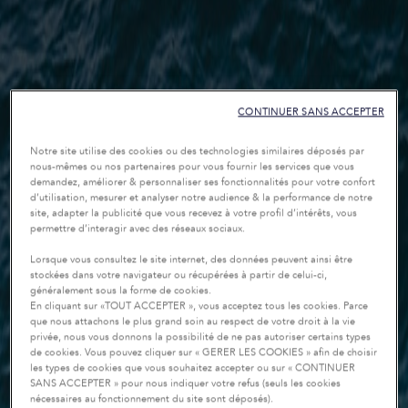
CONTINUER SANS ACCEPTER
Notre site utilise des cookies ou des technologies similaires déposés par
nous-mêmes ou nos partenaires pour vous fournir les services que vous
demandez, améliorer & personnaliser ses fonctionnalités pour votre confort
d’utilisation, mesurer et analyser notre audience & la performance de notre
site, adapter la publicité que vous recevez à votre profil d’intérêts, vous
permettre d’interagir avec des réseaux sociaux.
Lorsque vous consultez le site internet, des données peuvent ainsi être
stockées dans votre navigateur ou récupérées à partir de celui-ci,
généralement sous la forme de cookies.
En cliquant sur «TOUT ACCEPTER », vous acceptez tous les cookies. Parce
que nous attachons le plus grand soin au respect de votre droit à la vie
privée, nous vous donnons la possibilité de ne pas autoriser certains types
de cookies. Vous pouvez cliquer sur « GERER LES COOKIES » afin de choisir
les types de cookies que vous souhaitez accepter ou sur « CONTINUER
SANS ACCEPTER » pour nous indiquer votre refus (seuls les cookies
nécessaires au fonctionnement du site sont déposés).