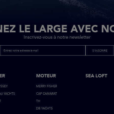
EZ LE LARGE AVEC N
Inscrivez-vous à notre newsletter
S'INSCRIRE
ER
MOTEUR
NAVIGATI
SEA LOFT
YSSEY
MERRY FISHER
PIED
AU YACHTS
CAP CAMARAT
DE
T
TH
DB YACHTS