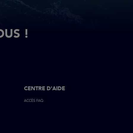
OUS !
ON
CENTRE D'AIDE
ACCÈS FAQ