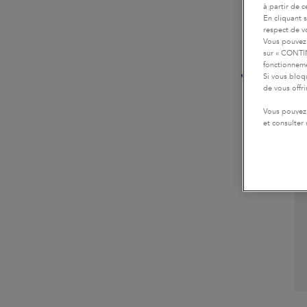
à partir de 
En cliquant 
respect de vo
Vous pouvez 
sur « CONTIN
J’AI
fonctionneme
Si vous bloq
de vous offr
Vous pouvez 
et consulter