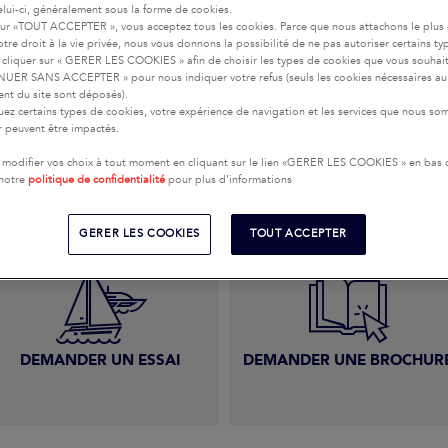
celui-ci, généralement sous la forme de cookies.
sur «TOUT ACCEPTER », vous acceptez tous les cookies. Parce que nous attachons le plus
tre droit à la vie privée, nous vous donnons la possibilité de ne pas autoriser certains ty
cliquer sur « GERER LES COOKIES » afin de choisir les types de cookies que vous souhai
UER SANS ACCEPTER » pour nous indiquer votre refus (seuls les cookies nécessaires au
 UNE QUESTION DE N
nt du site sont déposés).
uez certains types de cookies, votre expérience de navigation et les services que nous s
COMMERCIALE
ir peuvent être impactés.
modifier vos choix à tout moment en cliquant sur le lien «GERER LES COOKIES » en bas
 notre
politique de confidentialité
pour plus d’informations
GERER LES COOKIES
TOUT ACCEPTER
DEMANDER UN ESSAI
DEMANDER UNE BROCHUR