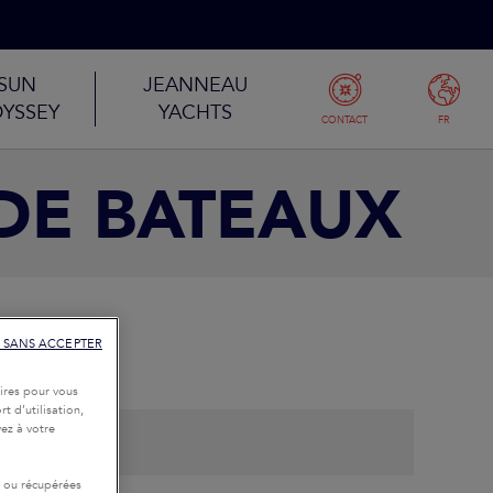
SUN
JEANNEAU
YSSEY
YACHTS
CONTACT
FR
DE BATEAUX
 SANS ACCEPTER
ires pour vous
t d’utilisation,
ez à votre
r ou récupérées