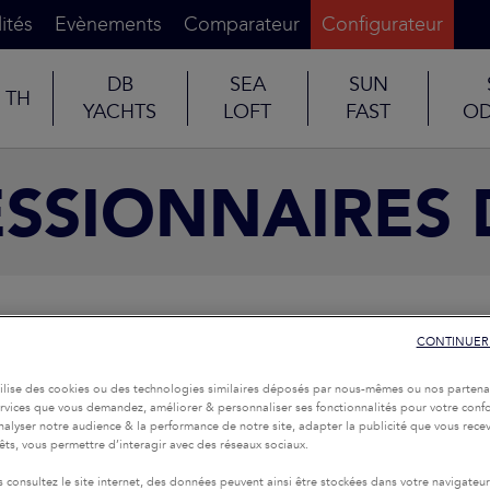
ités
Evènements
Comparateur
Configurateur
DB
SEA
SUN
TH
YACHTS
LOFT
FAST
OD
SSIONNAIRES 
CONTINUER
tilise des cookies ou des technologies similaires déposés par nous-mêmes ou nos partena
services que vous demandez, améliorer & personnaliser ses fonctionnalités pour votre confor
nalyser notre audience & la performance de notre site, adapter la publicité que vous recev
rêts, vous permettre d’interagir avec des réseaux sociaux.
 consultez le site internet, des données peuvent ainsi être stockées dans votre navigateu