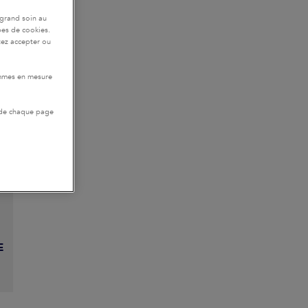
 grand soin au
pes de cookies.
tez accepter ou
ATURE
ommes en mesure
 de chaque page
E