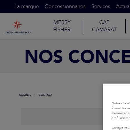
La marque
Concessionnaires
Services
Actual
MERRY
CAP
FISHER
CAMARAT
NOS CONCE
ACCUEIL
CONTACT
Notre site u
fournir les 
mesurer et a
profil d’inté
Lorsque vous