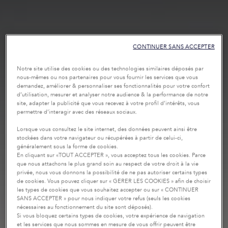
CONTINUER SANS ACCEPTER
Notre site utilise des cookies ou des technologies similaires déposés par
nous-mêmes ou nos partenaires pour vous fournir les services que vous
demandez, améliorer & personnaliser ses fonctionnalités pour votre confort
d’utilisation, mesurer et analyser notre audience & la performance de notre
site, adapter la publicité que vous recevez à votre profil d’intérêts, vous
permettre d’interagir avec des réseaux sociaux.
Lorsque vous consultez le site internet, des données peuvent ainsi être
stockées dans votre navigateur ou récupérées à partir de celui-ci,
généralement sous la forme de cookies.
En cliquant sur «TOUT ACCEPTER », vous acceptez tous les cookies. Parce
que nous attachons le plus grand soin au respect de votre droit à la vie
privée, nous vous donnons la possibilité de ne pas autoriser certains types
de cookies. Vous pouvez cliquer sur « GERER LES COOKIES » afin de choisir
les types de cookies que vous souhaitez accepter ou sur « CONTINUER
SANS ACCEPTER » pour nous indiquer votre refus (seuls les cookies
nécessaires au fonctionnement du site sont déposés).
Si vous bloquez certains types de cookies, votre expérience de navigation
et les services que nous sommes en mesure de vous offrir peuvent être