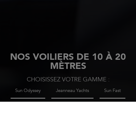
NOS VOILIERS DE 10 À 20
MÈTRES
CHOISISSEZ VOTRE GAMME :
Sun Odyssey
Jeanneau Yachts
Sun Fast
ACCUEIL
VOILIER