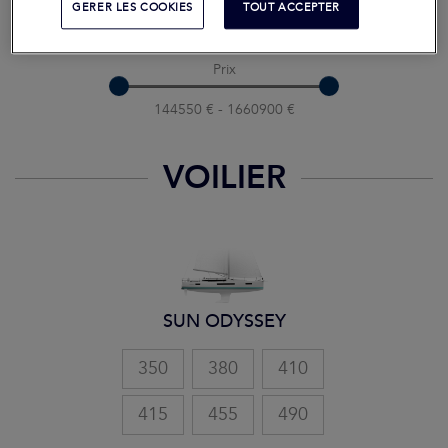
GERER LES COOKIES
TOUT ACCEPTER
10 m - 20 m
Prix
144550 € - 1660900 €
VOILIER
SUN ODYSSEY
350
380
410
415
455
490