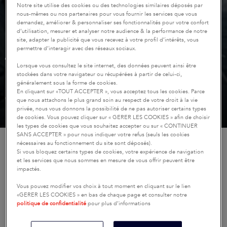
Notre site utilise des cookies ou des technologies similaires déposés par
nous-mêmes ou nos partenaires pour vous fournir les services que vous
demandez, améliorer & personnaliser ses fonctionnalités pour votre confort
d’utilisation, mesurer et analyser notre audience & la performance de notre
site, adapter la publicité que vous recevez à votre profil d’intérêts, vous
permettre d’interagir avec des réseaux sociaux.
TROUVER VOTRE MODÈLE
Lorsque vous consultez le site internet, des données peuvent ainsi être
DE VOILIER JEANNEAU
stockées dans votre navigateur ou récupérées à partir de celui-ci,
généralement sous la forme de cookies.
En cliquant sur «TOUT ACCEPTER », vous acceptez tous les cookies. Parce
(4 bateaux maximum)
que nous attachons le plus grand soin au respect de votre droit à la vie
privée, nous vous donnons la possibilité de ne pas autoriser certains types
de cookies. Vous pouvez cliquer sur « GERER LES COOKIES » afin de choisir
les types de cookies que vous souhaitez accepter ou sur « CONTINUER
SANS ACCEPTER » pour nous indiquer votre refus (seuls les cookies
ACCUEIL
COMPARATEUR
COMPARER NOS VOILIERS
nécessaires au fonctionnement du site sont déposés).
Si vous bloquez certains types de cookies, votre expérience de navigation
et les services que nous sommes en mesure de vous offrir peuvent être
impactés.
Comparez les bateaux de nos différentes gammes
Vous pouvez modifier vos choix à tout moment en cliquant sur le lien
de voiliers et trouvez celui qui vous correspond le
«GERER LES COOKIES » en bas de chaque page et consulter notre
mieux.
politique de confidentialité
pour plus d’informations
Longueur de bateau