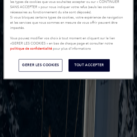
les types de cookies que vous souhaitez accepter ou sur « CONTINUER
SANS ACCEPTER » pour nous indiquer votre refus (seuls les cookies
nécessaires au fonctionnement du site sont déposés).
Si vous bloquez certains types de cookies, votre expérience de navigation
et les services que nous sommes en mesure de vous offrir peuvent être
impactés.
Vous pouvez modifier vos choix à tout moment en cliquant sur le lien
«GERER LES COOKIES » en bas de chaque page et consulter notre
politique de confidentialité
pour plus d’informations
GERER LES COOKIES
TOUT ACCEPTER