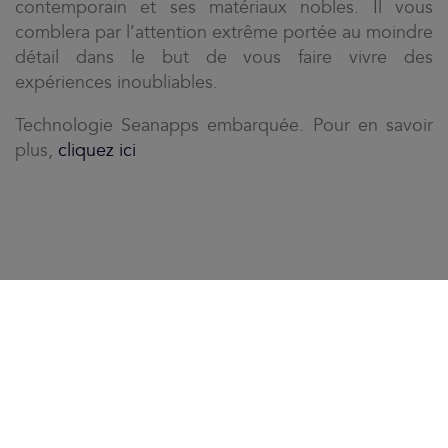
contemporain et ses matériaux nobles. Il vous
comblera par l’attention extrême portée au moindre
détail dans le but de vous faire vivre des
expériences inoubliables.
Technologie Seanapps embarquée. Pour en savoir
plus,
cliquez ici
PENSÉ POUR VIVRE EN