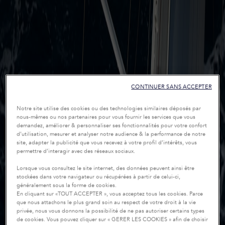
CONTINUER SANS ACCEPTER
Notre site utilise des cookies ou des technologies similaires déposés par
nous-mêmes ou nos partenaires pour vous fournir les services que vous
demandez, améliorer & personnaliser ses fonctionnalités pour votre confort
d’utilisation, mesurer et analyser notre audience & la performance de notre
site, adapter la publicité que vous recevez à votre profil d’intérêts, vous
permettre d’interagir avec des réseaux sociaux.
Lorsque vous consultez le site internet, des données peuvent ainsi être
stockées dans votre navigateur ou récupérées à partir de celui-ci,
généralement sous la forme de cookies.
En cliquant sur «TOUT ACCEPTER », vous acceptez tous les cookies. Parce
que nous attachons le plus grand soin au respect de votre droit à la vie
privée, nous vous donnons la possibilité de ne pas autoriser certains types
de cookies. Vous pouvez cliquer sur « GERER LES COOKIES » afin de choisir