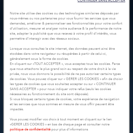
CONTINUER SANS ACCEPTER
Notre site utilise des cookies ou des technologies similaires déposés par
nous-mêmes ou nos partenaires pour vous fournir les services que vous
demandez, améliorer & personnaliser ses fonctionnalités pour votre confort
d’utilisation, mesurer et analyser notre audience & la performance de notre
site, adapter la publicité que vous recevez à votre profil d’intérêts, vous
permettre d’interagir avec des réseaux sociaux.
Lorsque vous consultez le site internet, des données peuvent ainsi être
stockées dans votre navigateur ou récupérées à partir de celui-ci,
généralement sous la forme de cookies.
En cliquant sur «TOUT ACCEPTER », vous acceptez tous les cookies. Parce
que nous attachons le plus grand soin au respect de votre droit à la vie
privée, nous vous donnons la possibilité de ne pas autoriser certains types
de cookies. Vous pouvez cliquer sur « GERER LES COOKIES » afin de choisir
les types de cookies que vous souhaitez accepter ou sur « CONTINUER
SANS ACCEPTER » pour nous indiquer votre refus (seuls les cookies
nécessaires au fonctionnement du site sont déposés).
Si vous bloquez certains types de cookies, votre expérience de navigation
et les services que nous sommes en mesure de vous offrir peuvent être
impactés.
Vous pouvez modifier vos choix à tout moment en cliquant sur le lien
«GERER LES COOKIES » en bas de chaque page et consulter notre
politique de confidentialité
pour plus d’informations