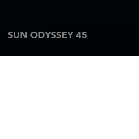
SUN ODYSSEY 45
ACCUEIL
VOILIER
SUN ODYSSEY
SUN ODYSSEY 45
Partagez votre bonheur avec la famille et les amis et
embarquez en paix à bord du Sun Odyssey 45,