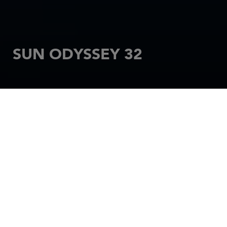
SUN ODYSSEY 32
ACCUEIL
VOILIER
SUN ODYSSEY
SUN ODYSSEY 32
Identifiable par des lignes d'eau tendues signées
Philippe Briand, le Sun Odyssey 32 subjugue par