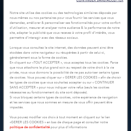
CONTINUER SANS ACCEPTER
Notre site utilise des cookies ou des technologies similaires déposés par
nous-mêmes ou nos partenaires pour vous fournir les services que vous
demandez, améliorer & personnaliser ses fonctionnalités pour votre confort
d’utilisation, mesurer et analyser notre audience & la performance de notre
site, adapter la publicité que vous recevez à votre profil d’intérêts, vous
permettre d’interagir avec des réseaux sociaux.
Lorsque vous consultez le site internet, des données peuvent ainsi être
stockées dans votre navigateur ou récupérées à partir de celui-ci,
généralement sous la forme de cookies.
En cliquant sur «TOUT ACCEPTER », vous acceptez tous les cookies. Parce
que nous attachons le plus grand soin au respect de votre droit à la vie
privée, nous vous donnons la possibilité de ne pas autoriser certains types
de cookies. Vous pouvez cliquer sur « GERER LES COOKIES » afin de choisir
les types de cookies que vous souhaitez accepter ou sur « CONTINUER
SANS ACCEPTER » pour nous indiquer votre refus (seuls les cookies
nécessaires au fonctionnement du site sont déposés).
Si vous bloquez certains types de cookies, votre expérience de navigation
et les services que nous sommes en mesure de vous offrir peuvent être
impactés.
Vous pouvez modifier vos choix à tout moment en cliquant sur le lien
«GERER LES COOKIES » en bas de chaque page et consulter notre
politique de confidentialité
pour plus d’informations