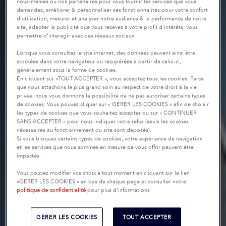
nous-mêmes ou nos partenaires pour vous fournir les services que vous
demandez, améliorer & personnaliser ses fonctionnalités pour votre confort
d’utilisation, mesurer et analyser notre audience & la performance de notre
site, adapter la publicité que vous recevez à votre profil d’intérêts, vous
permettre d’interagir avec des réseaux sociaux.
Lorsque vous consultez le site internet, des données peuvent ainsi être
stockées dans votre navigateur ou récupérées à partir de celui-ci,
généralement sous la forme de cookies.
En cliquant sur «TOUT ACCEPTER », vous acceptez tous les cookies. Parce
que nous attachons le plus grand soin au respect de votre droit à la vie
privée, nous vous donnons la possibilité de ne pas autoriser certains types
de cookies. Vous pouvez cliquer sur « GERER LES COOKIES » afin de choisir
les types de cookies que vous souhaitez accepter ou sur « CONTINUER
SANS ACCEPTER » pour nous indiquer votre refus (seuls les cookies
nécessaires au fonctionnement du site sont déposés).
Si vous bloquez certains types de cookies, votre expérience de navigation
et les services que nous sommes en mesure de vous offrir peuvent être
impactés.
Vous pouvez modifier vos choix à tout moment en cliquant sur le lien
«GERER LES COOKIES » en bas de chaque page et consulter notre
politique de confidentialité
pour plus d’informations
GERER LES COOKIES
TOUT ACCEPTER