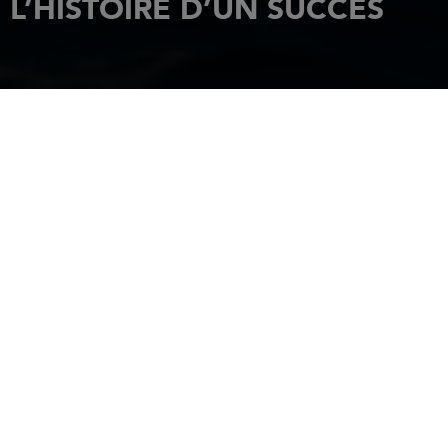
L’HISTOIRE D’UN SUCCÈS
ACCUEIL
ACTUALITÉS
LE JEANNEAU YACHTS 64 : L’HISTOIRE D’UN SUCCÈS
27 mai 2021
LE JEANNEAU
YACHTS 64 : UN
VOILIER DE
CROISIÈRE