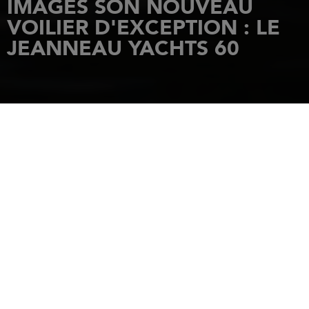
IMAGES SON NOUVEAU
VOILIER D'EXCEPTION : LE
JEANNEAU YACHTS 60
ACCUEIL
ACTUALITÉS
JEANNEAU DÉVOILE EN IMAGES SON NOUVEAU VOILIER D'EXCEPTION : LE
JEANNEAU YACHTS 60
16 février 2021
LEVER DE RIDEAU
SUR LE DERNIER NÉ
DES JEANNEAU