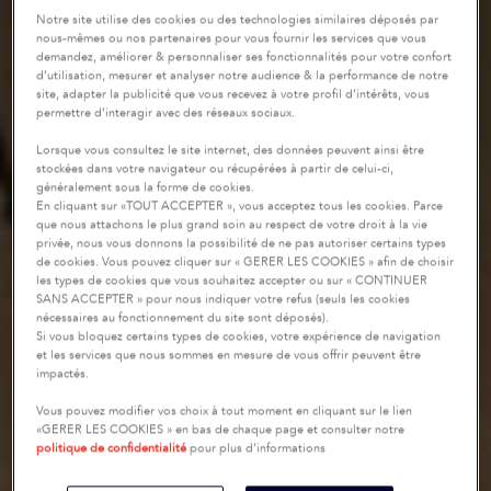
Notre site utilise des cookies ou des technologies similaires déposés par
nous-mêmes ou nos partenaires pour vous fournir les services que vous
demandez, améliorer & personnaliser ses fonctionnalités pour votre confort
d’utilisation, mesurer et analyser notre audience & la performance de notre
site, adapter la publicité que vous recevez à votre profil d’intérêts, vous
permettre d’interagir avec des réseaux sociaux.
Lorsque vous consultez le site internet, des données peuvent ainsi être
stockées dans votre navigateur ou récupérées à partir de celui-ci,
généralement sous la forme de cookies.
En cliquant sur «TOUT ACCEPTER », vous acceptez tous les cookies. Parce
que nous attachons le plus grand soin au respect de votre droit à la vie
privée, nous vous donnons la possibilité de ne pas autoriser certains types
de cookies. Vous pouvez cliquer sur « GERER LES COOKIES » afin de choisir
les types de cookies que vous souhaitez accepter ou sur « CONTINUER
SANS ACCEPTER » pour nous indiquer votre refus (seuls les cookies
nécessaires au fonctionnement du site sont déposés).
Si vous bloquez certains types de cookies, votre expérience de navigation
et les services que nous sommes en mesure de vous offrir peuvent être
impactés.
Vous pouvez modifier vos choix à tout moment en cliquant sur le lien
«GERER LES COOKIES » en bas de chaque page et consulter notre
politique de confidentialité
pour plus d’informations