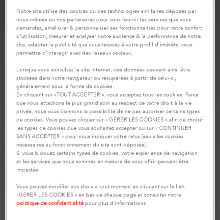
Notre site utilise des cookies ou des technologies similaires déposés par
nous-mêmes ou nos partenaires pour vous fournir les services que vous
demandez, améliorer & personnaliser ses fonctionnalités pour votre confort
d’utilisation, mesurer et analyser notre audience & la performance de notre
site, adapter la publicité que vous recevez à votre profil d’intérêts, vous
permettre d’interagir avec des réseaux sociaux.
Lorsque vous consultez le site internet, des données peuvent ainsi être
stockées dans votre navigateur ou récupérées à partir de celui-ci,
généralement sous la forme de cookies.
En cliquant sur «TOUT ACCEPTER », vous acceptez tous les cookies. Parce
que nous attachons le plus grand soin au respect de votre droit à la vie
privée, nous vous donnons la possibilité de ne pas autoriser certains types
de cookies. Vous pouvez cliquer sur « GERER LES COOKIES » afin de choisir
les types de cookies que vous souhaitez accepter ou sur « CONTINUER
SANS ACCEPTER » pour nous indiquer votre refus (seuls les cookies
nécessaires au fonctionnement du site sont déposés).
Si vous bloquez certains types de cookies, votre expérience de navigation
et les services que nous sommes en mesure de vous offrir peuvent être
impactés.
Vous pouvez modifier vos choix à tout moment en cliquant sur le lien
«GERER LES COOKIES » en bas de chaque page et consulter notre
politique de confidentialité
pour plus d’informations