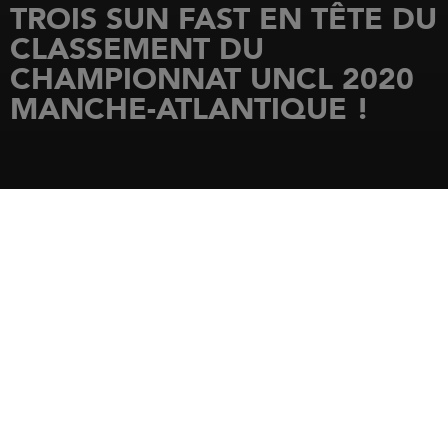
TROIS SUN FAST EN TÊTE DU
CLASSEMENT DU
CHAMPIONNAT UNCL 2020
MANCHE-ATLANTIQUE !
ACCUEIL
ACTUALITÉS
TROIS SUN FAST EN TÊTE DU CLASSEMENT DU CHAMPIONNAT UNCL 2020
MANCHE-ATLANTIQUE !
14 octobre 2020
SUITE AUX RÉSULTATS SANS ÉQUIVOQUE
DU SPI OUEST-FRANCE, LE SUN FAST 3300
SAPRISTI REMPORTE LE
CHAMPIONNAT
UNCL 2020 MANCHE-ATLANTIQUE QUI,