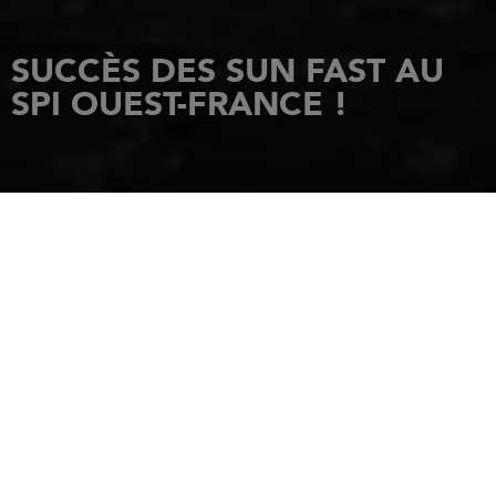
SUCCÈS DES SUN FAST AU
SPI OUEST-FRANCE !
ACCUEIL
ACTUALITÉS
SUCCÈS DES SUN FAST AU SPI OUEST-FRANCE !
26 avril 2019
LES VOILIERS SUN
FAST ONT BRILLÉ
LORS DE LA 41ÈME