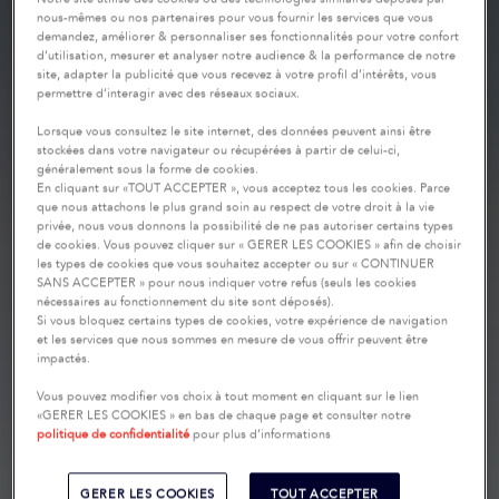
nous-mêmes ou nos partenaires pour vous fournir les services que vous
demandez, améliorer & personnaliser ses fonctionnalités pour votre confort
d’utilisation, mesurer et analyser notre audience & la performance de notre
site, adapter la publicité que vous recevez à votre profil d’intérêts, vous
permettre d’interagir avec des réseaux sociaux.
Lorsque vous consultez le site internet, des données peuvent ainsi être
stockées dans votre navigateur ou récupérées à partir de celui-ci,
généralement sous la forme de cookies.
En cliquant sur «TOUT ACCEPTER », vous acceptez tous les cookies. Parce
que nous attachons le plus grand soin au respect de votre droit à la vie
privée, nous vous donnons la possibilité de ne pas autoriser certains types
de cookies. Vous pouvez cliquer sur « GERER LES COOKIES » afin de choisir
les types de cookies que vous souhaitez accepter ou sur « CONTINUER
SANS ACCEPTER » pour nous indiquer votre refus (seuls les cookies
nécessaires au fonctionnement du site sont déposés).
Si vous bloquez certains types de cookies, votre expérience de navigation
et les services que nous sommes en mesure de vous offrir peuvent être
impactés.
Vous pouvez modifier vos choix à tout moment en cliquant sur le lien
«GERER LES COOKIES » en bas de chaque page et consulter notre
politique de confidentialité
pour plus d’informations
GERER LES COOKIES
TOUT ACCEPTER