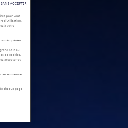
 SANS ACCEPTER
ires pour vous
t d’utilisation,
ez à votre
r ou récupérées
 grand soin au
pes de cookies.
tez accepter ou
ommes en mesure
 de chaque page