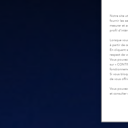
Notre site u
fournir les 
mesurer et a
profil d’inté
Lorsque vous
à partir de 
En cliquant 
respect de vo
Vous pouvez 
sur « CONTIN
fonctionneme
Si vous bloq
de vous offr
Vous pouvez 
et consulter