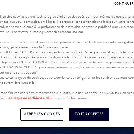
CONTINUER
tilise des cookies ou des technologies similaires déposés par nous-mêmes ou nos partena
services que vous demandez, améliorer & personnaliser ses fonctionnalités pour votre confor
nalyser notre audience & la performance de notre site, adapter la publicité que vous recev
rêts, vous permettre d’interagir avec des réseaux sociaux.
 consultez le site internet, des données peuvent ainsi être stockées dans votre navigateu
celui-ci, généralement sous la forme de cookies.
sur «TOUT ACCEPTER », vous acceptez tous les cookies. Parce que nous attachons le plus
tre droit à la vie privée, nous vous donnons la possibilité de ne pas autoriser certains ty
cliquer sur « GERER LES COOKIES » afin de choisir les types de cookies que vous souhai
UER SANS ACCEPTER » pour nous indiquer votre refus (seuls les cookies nécessaires au
nt du site sont déposés).
uez certains types de cookies, votre expérience de navigation et les services que nous s
ir peuvent être impactés.
modifier vos choix à tout moment en cliquant sur le lien «GERER LES COOKIES » en bas
 notre
politique de confidentialité
pour plus d’informations
GERER LES COOKIES
TOUT ACCEPTER