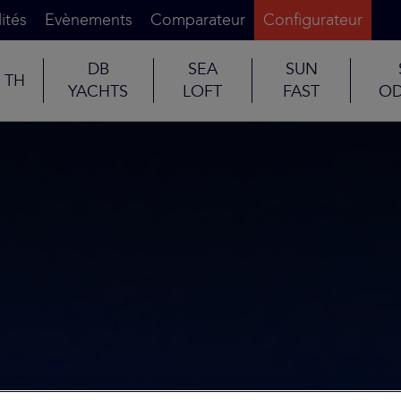
ités
Evènements
Comparateur
Configurateur
DB
SEA
SUN
TH
YACHTS
LOFT
FAST
OD