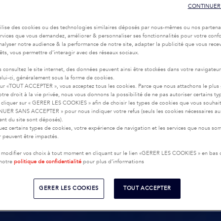
CONTINUER
tilise des cookies ou des technologies similaires déposés par nous-mêmes ou nos partena
services que vous demandez, améliorer & personnaliser ses fonctionnalités pour votre confor
nalyser notre audience & la performance de notre site, adapter la publicité que vous recev
rêts, vous permettre d’interagir avec des réseaux sociaux.
 consultez le site internet, des données peuvent ainsi être stockées dans votre navigateu
celui-ci, généralement sous la forme de cookies.
sur «TOUT ACCEPTER », vous acceptez tous les cookies. Parce que nous attachons le plus
tre droit à la vie privée, nous vous donnons la possibilité de ne pas autoriser certains ty
cliquer sur « GERER LES COOKIES » afin de choisir les types de cookies que vous souhai
UER SANS ACCEPTER » pour nous indiquer votre refus (seuls les cookies nécessaires au
nt du site sont déposés).
uez certains types de cookies, votre expérience de navigation et les services que nous s
ir peuvent être impactés.
modifier vos choix à tout moment en cliquant sur le lien «GERER LES COOKIES » en bas
 notre
politique de confidentialité
pour plus d’informations
GERER LES COOKIES
TOUT ACCEPTER