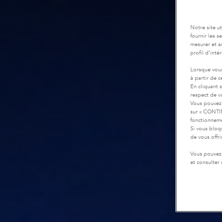
Notre site u
fournir les 
mesurer et a
profil d’inté
Lorsque vous
à partir de 
En cliquant 
respect de vo
Vous pouvez 
sur « CONTIN
fonctionneme
Si vous bloq
de vous offr
Vous pouvez 
et consulter