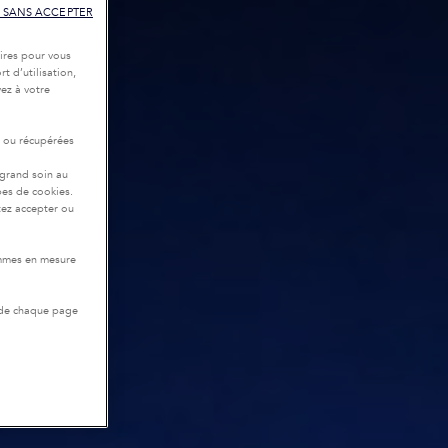
 SANS ACCEPTER
ires pour vous
t d’utilisation,
ez à votre
r ou récupérées
 grand soin au
pes de cookies.
tez accepter ou
ommes en mesure
 de chaque page