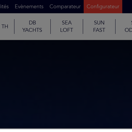
ités
Evènements
Comparateur
Configurateur
DB
SEA
SUN
TH
YACHTS
LOFT
FAST
OD