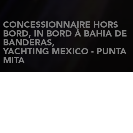
CONCESSIONNAIRE HORS
BORD, IN BORD À BAHIA DE
BANDERAS,
YACHTING MEXICO - PUNTA
MITA
ACCUEIL
CONCESSIONNAIRES
YACHTING MEXICO - PUNTA MITA
Ramal carretera 200, Desarrollo
Maestro Punta de Mita
63734
Bahia de Banderas
Tél.: +52 81 2040 1551