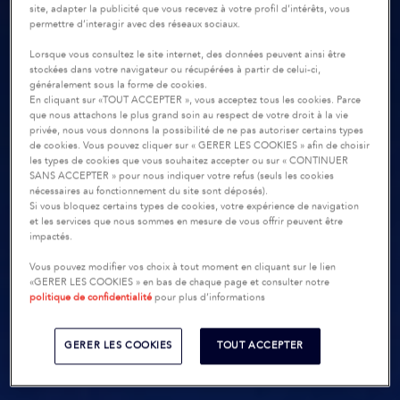
site, adapter la publicité que vous recevez à votre profil d’intérêts, vous
permettre d’interagir avec des réseaux sociaux.
Lorsque vous consultez le site internet, des données peuvent ainsi être
stockées dans votre navigateur ou récupérées à partir de celui-ci,
généralement sous la forme de cookies.
En cliquant sur «TOUT ACCEPTER », vous acceptez tous les cookies. Parce
que nous attachons le plus grand soin au respect de votre droit à la vie
privée, nous vous donnons la possibilité de ne pas autoriser certains types
de cookies. Vous pouvez cliquer sur « GERER LES COOKIES » afin de choisir
les types de cookies que vous souhaitez accepter ou sur « CONTINUER
SANS ACCEPTER » pour nous indiquer votre refus (seuls les cookies
nécessaires au fonctionnement du site sont déposés).
Si vous bloquez certains types de cookies, votre expérience de navigation
et les services que nous sommes en mesure de vous offrir peuvent être
impactés.
Vous pouvez modifier vos choix à tout moment en cliquant sur le lien
«GERER LES COOKIES » en bas de chaque page et consulter notre
politique de confidentialité
pour plus d’informations
GERER LES COOKIES
TOUT ACCEPTER