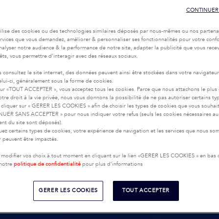
CONTINUER
tilise des cookies ou des technologies similaires déposés par nous-mêmes ou nos partena
services que vous demandez, améliorer & personnaliser ses fonctionnalités pour votre confor
nalyser notre audience & la performance de notre site, adapter la publicité que vous recev
rêts, vous permettre d’interagir avec des réseaux sociaux.
 consultez le site internet, des données peuvent ainsi être stockées dans votre navigateu
celui-ci, généralement sous la forme de cookies.
sur «TOUT ACCEPTER », vous acceptez tous les cookies. Parce que nous attachons le plus
tre droit à la vie privée, nous vous donnons la possibilité de ne pas autoriser certains ty
cliquer sur « GERER LES COOKIES » afin de choisir les types de cookies que vous souhai
UER SANS ACCEPTER » pour nous indiquer votre refus (seuls les cookies nécessaires au
nt du site sont déposés).
uez certains types de cookies, votre expérience de navigation et les services que nous s
ir peuvent être impactés.
modifier vos choix à tout moment en cliquant sur le lien «GERER LES COOKIES » en bas
 notre
politique de confidentialité
pour plus d’informations
GERER LES COOKIES
TOUT ACCEPTER