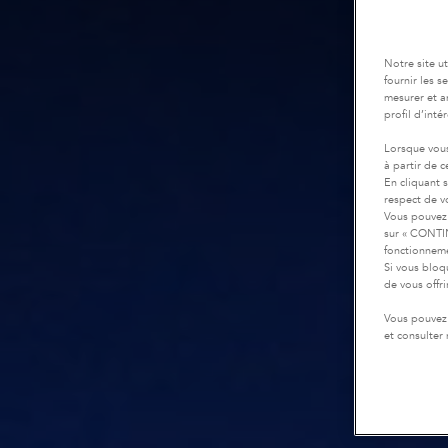
Notre site u
fournir les 
mesurer et a
profil d’inté
Lorsque vous
à partir de 
En cliquant 
respect de vo
Vous pouvez 
sur « CONTIN
fonctionneme
Si vous bloq
de vous offr
Vous pouvez 
et consulter