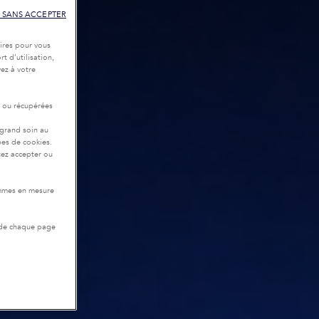
 SANS ACCEPTER
ires pour vous
t d’utilisation,
ez à votre
r ou récupérées
 grand soin au
pes de cookies.
tez accepter ou
ommes en mesure
 de chaque page