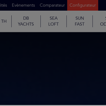
ités
Evènements
Comparateur
Configurateur
DB
SEA
SUN
TH
YACHTS
LOFT
FAST
OD