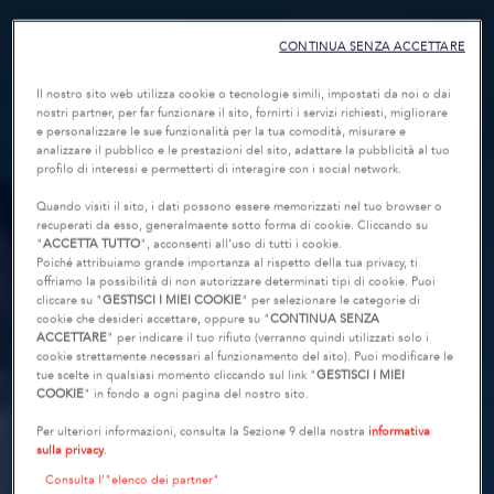
CONTINUA SENZA ACCETTARE
Il nostro sito web utilizza cookie o tecnologie simili, impostati da noi o dai
nostri partner, per far funzionare il sito, fornirti i servizi richiesti, migliorare
e personalizzare le sue funzionalità per la tua comodità, misurare e
analizzare il pubblico e le prestazioni del sito, adattare la pubblicità al tuo
profilo di interessi e permetterti di interagire con i social network.
Quando visiti il sito, i dati possono essere memorizzati nel tuo browser o
recuperati da esso, generalmaente sotto forma di cookie. Cliccando su
"
ACCETTA TUTTO
", acconsenti all’uso di tutti i cookie.
Poiché attribuiamo grande importanza al rispetto della tua privacy, ti
offriamo la possibilità di non autorizzare determinati tipi di cookie. Puoi
cliccare su "
GESTISCI I MIEI COOKIE
" per selezionare le categorie di
cookie che desideri accettare, oppure su "
CONTINUA SENZA
ACCETTARE
" per indicare il tuo rifiuto (verranno quindi utilizzati solo i
cookie strettamente necessari al funzionamento del sito). Puoi modificare le
tue scelte in qualsiasi momento cliccando sul link "
GESTISCI I MIEI
COOKIE
" in fondo a ogni pagina del nostro sito.
Per ulteriori informazioni, consulta la Sezione 9 della nostra
informativa
sulla privacy
.
Consulta l’"elenco dei partner"