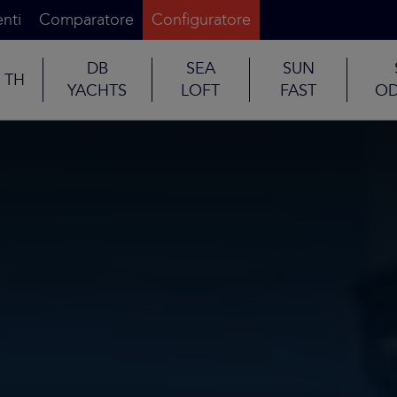
nti
Comparatore
Configuratore
DB
SEA
SUN
TH
YACHTS
LOFT
FAST
OD