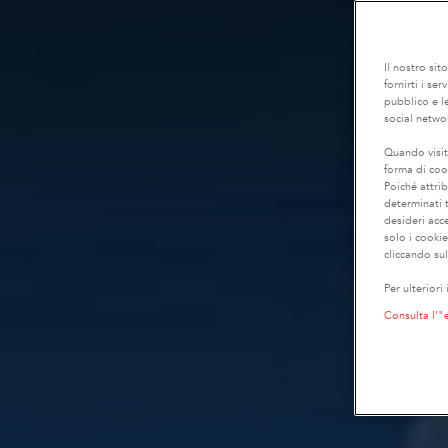
Il nostro sit
fornirti i se
pubblico e le
social netwo
Quando visit
forma di coo
Poiché attrib
determinati t
desideri acc
solo i cooki
cliccando sul
Per ulteriori
Consulta l’"