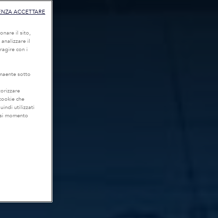
ENZA ACCETTARE
onare il sito,
 analizzare il
eragire con i
lmaente sotto
torizzare
 cookie che
uindi utilizzati
iasi momento