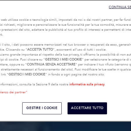
CONTINUA S
o web utilizza cookie o tecnologie simili, impostati da noi o dai nostri partner, per far funzi
rvizi richiesti, migliorare e personalizzare le sue funzionalità per la tua comodità, misurare e
 prestazioni del sito, adattare la pubblicità al tuo profilo di interessi e permetterti di int
rk.
i il sito, i dati possono essere memorizzati nel tuo browser o recuperati da esso, genera
kie. Cliccando su "
ACCETTA TUTTO
", acconsenti all’uso di tutti i cookie.
uiamo grande importanza al rispetto della tua privacy, ti offriamo la possibilità di non au
ipi di cookie. Puoi cliccare su "
GESTISCI I MIEI COOKIE
" per selezionare le categorie di
ettare, oppure su "
CONTINUA SENZA ACCETTARE
" per indicare il tuo rifiuto (verranno q
e strettamente necessari al funzionamento del sito). Puoi modificare le tue scelte in quals
 link "
GESTISCI I MIEI COOKIE
" in fondo a ogni pagina del nostro sito.
 informazioni, consulta la Sezione 9 della nostra
informativa sulla privacy
.
elenco dei partner"
GESTIRE I COOKIE
ACCETTARE TUTTO