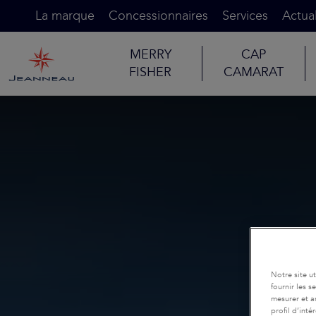
La marque
Concessionnaires
Services
Actual
MERRY
CAP
FISHER
CAMARAT
Notre site u
fournir les 
mesurer et a
profil d’inté