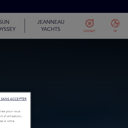
SUN
JEANNEAU
YSSEY
YACHTS
CONTACT
FR
 SANS ACCEPTER
ires pour vous
t d’utilisation,
ez à votre