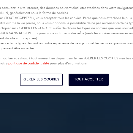
 consultez le site internet, des données peuvent ainsi être stockées dans votre navigateu
celui-ci, généralement sous la forme de cookies.
sur «TOUT ACCEPTER », vous acceptez tous les cookies. Parce que nous attachons le plus
tre droit à la vie privée, nous vous donnons la possibilité de ne pas autoriser certains ty
cliquer sur « GERER LES COOKIES » afin de choisir les types de cookies que vous souhai
UER SANS ACCEPTER » pour nous indiquer votre refus (seuls les cookies nécessaires au
nt du site sont déposés).
uez certains types de cookies, votre expérience de navigation et les services que nous s
ir peuvent être impactés.
modifier vos choix à tout moment en cliquant sur le lien «GERER LES COOKIES » en bas
 notre
politique de confidentialité
pour plus d’informations
GERER LES COOKIES
TOUT ACCEPTER