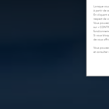
Lorsque vous
à partir de 
En cliquant 
respect de vo
Vous pouvez 
sur « CONTIN
fonctionneme
Si vous bloq
de vous offr
Vous pouvez 
et consulter