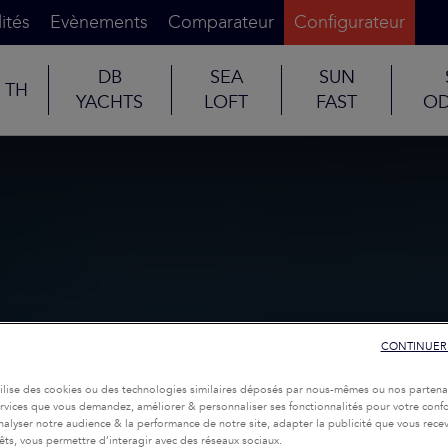
ités
Evènements
Comparateur
Configurateur
DB
SEA
SUN
TH
YACHTS
LOFT
FAST
OD
CONTINUER
tilise des cookies ou des technologies similaires déposés par nous-mêmes ou nos partena
services que vous demandez, améliorer & personnaliser ses fonctionnalités pour votre confor
nalyser notre audience & la performance de notre site, adapter la publicité que vous recev
rêts, vous permettre d’interagir avec des réseaux sociaux.