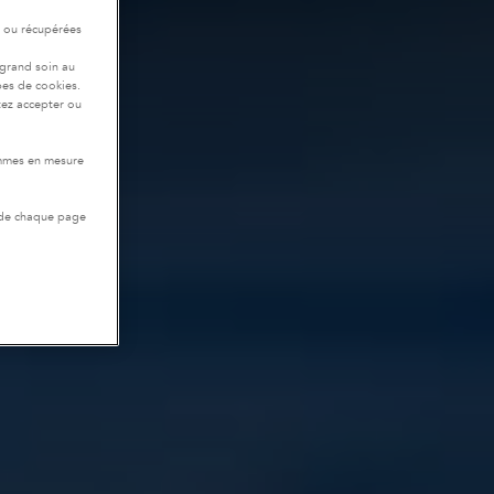
r ou récupérées
 grand soin au
pes de cookies.
tez accepter ou
ommes en mesure
 de chaque page