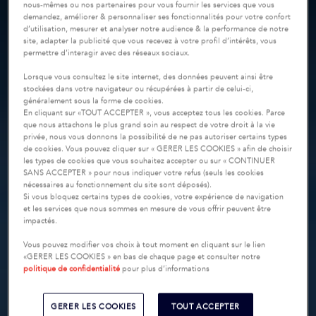
nous-mêmes ou nos partenaires pour vous fournir les services que vous
demandez, améliorer & personnaliser ses fonctionnalités pour votre confort
d’utilisation, mesurer et analyser notre audience & la performance de notre
site, adapter la publicité que vous recevez à votre profil d’intérêts, vous
permettre d’interagir avec des réseaux sociaux.
Lorsque vous consultez le site internet, des données peuvent ainsi être
stockées dans votre navigateur ou récupérées à partir de celui-ci,
généralement sous la forme de cookies.
En cliquant sur «TOUT ACCEPTER », vous acceptez tous les cookies. Parce
que nous attachons le plus grand soin au respect de votre droit à la vie
privée, nous vous donnons la possibilité de ne pas autoriser certains types
de cookies. Vous pouvez cliquer sur « GERER LES COOKIES » afin de choisir
les types de cookies que vous souhaitez accepter ou sur « CONTINUER
SANS ACCEPTER » pour nous indiquer votre refus (seuls les cookies
nécessaires au fonctionnement du site sont déposés).
Si vous bloquez certains types de cookies, votre expérience de navigation
et les services que nous sommes en mesure de vous offrir peuvent être
impactés.
Vous pouvez modifier vos choix à tout moment en cliquant sur le lien
«GERER LES COOKIES » en bas de chaque page et consulter notre
politique de confidentialité
pour plus d’informations
GERER LES COOKIES
TOUT ACCEPTER