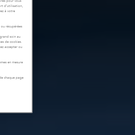
ires pour vous
t d’utilisation,
ez à votre
r ou récupérées
 grand soin au
pes de cookies.
tez accepter ou
ommes en mesure
 de chaque page