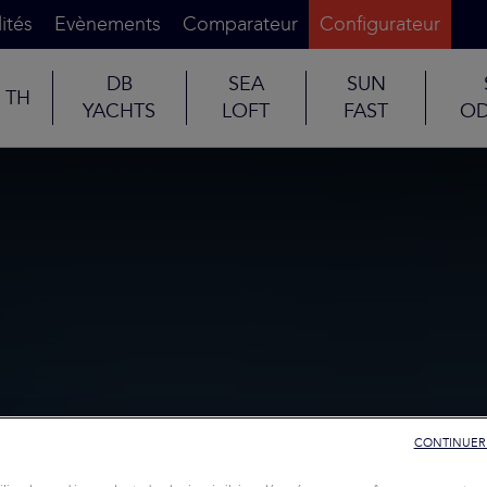
ités
Evènements
Comparateur
Configurateur
DB
SEA
SUN
TH
YACHTS
LOFT
FAST
OD
CONTINUER