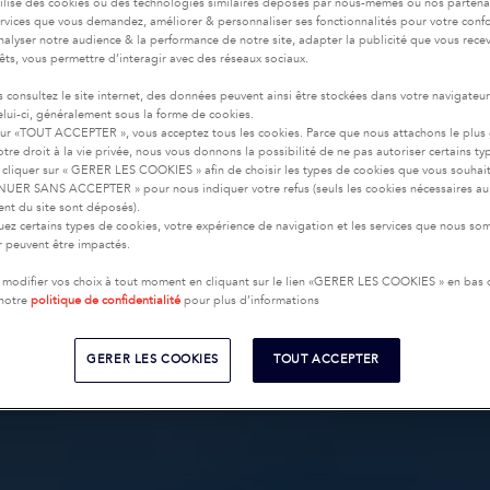
tilise des cookies ou des technologies similaires déposés par nous-mêmes ou nos partena
services que vous demandez, améliorer & personnaliser ses fonctionnalités pour votre confor
nalyser notre audience & la performance de notre site, adapter la publicité que vous recev
rêts, vous permettre d’interagir avec des réseaux sociaux.
 consultez le site internet, des données peuvent ainsi être stockées dans votre navigateu
celui-ci, généralement sous la forme de cookies.
sur «TOUT ACCEPTER », vous acceptez tous les cookies. Parce que nous attachons le plus
tre droit à la vie privée, nous vous donnons la possibilité de ne pas autoriser certains ty
cliquer sur « GERER LES COOKIES » afin de choisir les types de cookies que vous souhai
UER SANS ACCEPTER » pour nous indiquer votre refus (seuls les cookies nécessaires au
nt du site sont déposés).
uez certains types de cookies, votre expérience de navigation et les services que nous s
ir peuvent être impactés.
modifier vos choix à tout moment en cliquant sur le lien «GERER LES COOKIES » en bas
 notre
politique de confidentialité
pour plus d’informations
GERER LES COOKIES
TOUT ACCEPTER