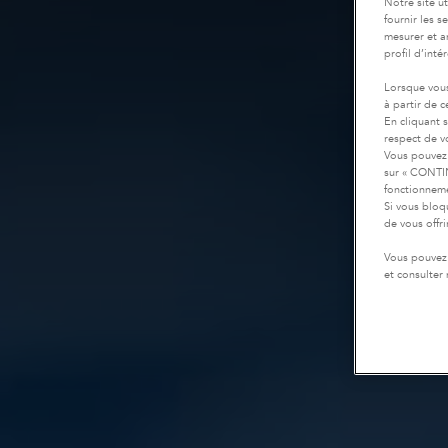
Notre site u
fournir les 
mesurer et a
profil d’inté
Lorsque vous
à partir de 
En cliquant 
respect de vo
Vous pouvez 
sur « CONTIN
fonctionneme
Si vous bloq
de vous offr
Vous pouvez 
et consulter