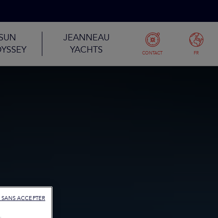
SUN
JEANNEAU
YSSEY
YACHTS
CONTACT
FR
 SANS ACCEPTER