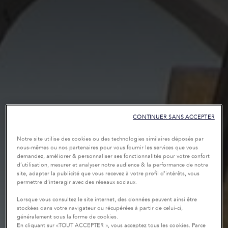
CONTINUER SANS ACCEPTER
Notre site utilise des cookies ou des technologies similaires déposés par
nous-mêmes ou nos partenaires pour vous fournir les services que vous
demandez, améliorer & personnaliser ses fonctionnalités pour votre confort
d’utilisation, mesurer et analyser notre audience & la performance de notre
site, adapter la publicité que vous recevez à votre profil d’intérêts, vous
permettre d’interagir avec des réseaux sociaux.
Lorsque vous consultez le site internet, des données peuvent ainsi être
stockées dans votre navigateur ou récupérées à partir de celui-ci,
généralement sous la forme de cookies.
En cliquant sur «TOUT ACCEPTER », vous acceptez tous les cookies. Parce