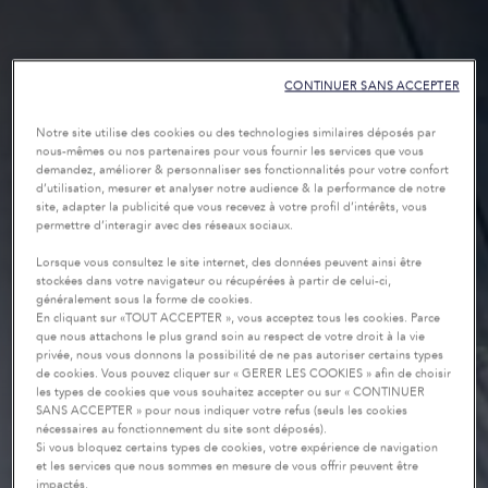
CONTINUER SANS ACCEPTER
Notre site utilise des cookies ou des technologies similaires déposés par
nous-mêmes ou nos partenaires pour vous fournir les services que vous
demandez, améliorer & personnaliser ses fonctionnalités pour votre confort
d’utilisation, mesurer et analyser notre audience & la performance de notre
site, adapter la publicité que vous recevez à votre profil d’intérêts, vous
permettre d’interagir avec des réseaux sociaux.
Lorsque vous consultez le site internet, des données peuvent ainsi être
stockées dans votre navigateur ou récupérées à partir de celui-ci,
généralement sous la forme de cookies.
En cliquant sur «TOUT ACCEPTER », vous acceptez tous les cookies. Parce
que nous attachons le plus grand soin au respect de votre droit à la vie
privée, nous vous donnons la possibilité de ne pas autoriser certains types
de cookies. Vous pouvez cliquer sur « GERER LES COOKIES » afin de choisir
les types de cookies que vous souhaitez accepter ou sur « CONTINUER
SANS ACCEPTER » pour nous indiquer votre refus (seuls les cookies
nécessaires au fonctionnement du site sont déposés).
Si vous bloquez certains types de cookies, votre expérience de navigation
et les services que nous sommes en mesure de vous offrir peuvent être
impactés.