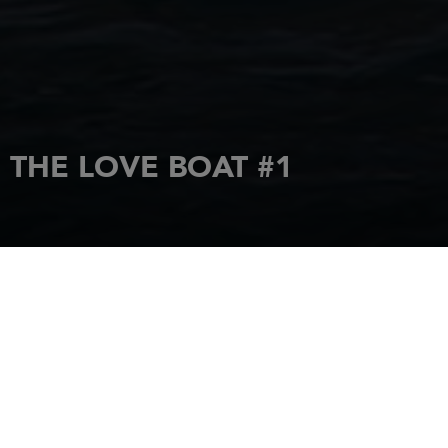
THE LOVE BOAT #1
ACCUEIL
ACTUALITÉS
THE LOVE BOAT #1
6 janvier 2015
Jeanneau a le plaisir de vous faire découvrir le pari – un peu
fou – d’un jeune couple : tout quitter pour une Transatlantique
en Sun Légende 41 !