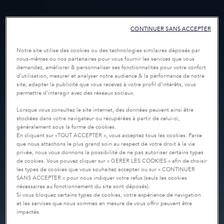
CONTINUER SANS ACCEPTER
Notre site utilise des cookies ou des technologies similaires déposés par
nous-mêmes ou nos partenaires pour vous fournir les services que vous
demandez, améliorer & personnaliser ses fonctionnalités pour votre confort
d’utilisation, mesurer et analyser notre audience & la performance de notre
site, adapter la publicité que vous recevez à votre profil d’intérêts, vous
permettre d’interagir avec des réseaux sociaux.
Lorsque vous consultez le site internet, des données peuvent ainsi être
stockées dans votre navigateur ou récupérées à partir de celui-ci,
généralement sous la forme de cookies.
En cliquant sur «TOUT ACCEPTER », vous acceptez tous les cookies. Parce
que nous attachons le plus grand soin au respect de votre droit à la vie
privée, nous vous donnons la possibilité de ne pas autoriser certains types
de cookies. Vous pouvez cliquer sur « GERER LES COOKIES » afin de choisir
les types de cookies que vous souhaitez accepter ou sur « CONTINUER
SANS ACCEPTER » pour nous indiquer votre refus (seuls les cookies
nécessaires au fonctionnement du site sont déposés).
Si vous bloquez certains types de cookies, votre expérience de navigation
et les services que nous sommes en mesure de vous offrir peuvent être
impactés.