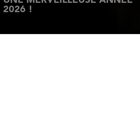
2026 !
ACCUEIL
ACTUALITÉS
JEANNEAU VOUS SOUHAITE UNE MERVEILLEUSE ANNÉE 2026 !
1 janvier 2026
Alors que nous tournons la page de 2025, toute l’équipe
Jeanneau tient à vous adresser ses vœux les plus chaleureux
pour cette nouvelle année.
Que 2026 soit synonyme de bonheur, de réussite et de belles
navigations pour vous et vos proches !
Et quoi de mieux que de revivre les plus beaux moments de
2025 avant d’accueillir 2026 ?
Découvrez en vidéo des instants uniques à bord de nos
modèles, des sourires, des aventures… tout ce qui fait la magie