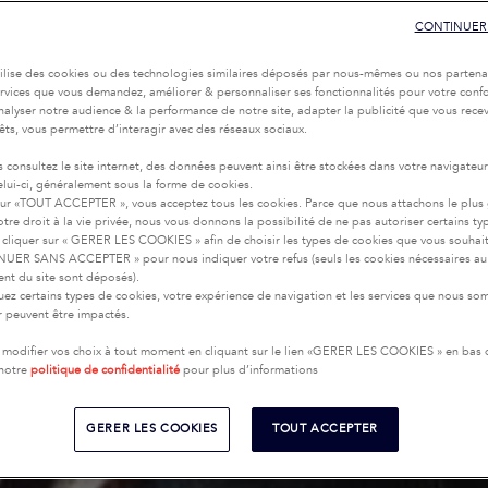
CONTINUER
tilise des cookies ou des technologies similaires déposés par nous-mêmes ou nos partena
services que vous demandez, améliorer & personnaliser ses fonctionnalités pour votre confor
nalyser notre audience & la performance de notre site, adapter la publicité que vous recev
rêts, vous permettre d’interagir avec des réseaux sociaux.
 consultez le site internet, des données peuvent ainsi être stockées dans votre navigateu
celui-ci, généralement sous la forme de cookies.
sur «TOUT ACCEPTER », vous acceptez tous les cookies. Parce que nous attachons le plus
tre droit à la vie privée, nous vous donnons la possibilité de ne pas autoriser certains ty
cliquer sur « GERER LES COOKIES » afin de choisir les types de cookies que vous souhai
UER SANS ACCEPTER » pour nous indiquer votre refus (seuls les cookies nécessaires au
nt du site sont déposés).
uez certains types de cookies, votre expérience de navigation et les services que nous s
ir peuvent être impactés.
modifier vos choix à tout moment en cliquant sur le lien «GERER LES COOKIES » en bas
 notre
politique de confidentialité
pour plus d’informations
GERER LES COOKIES
TOUT ACCEPTER