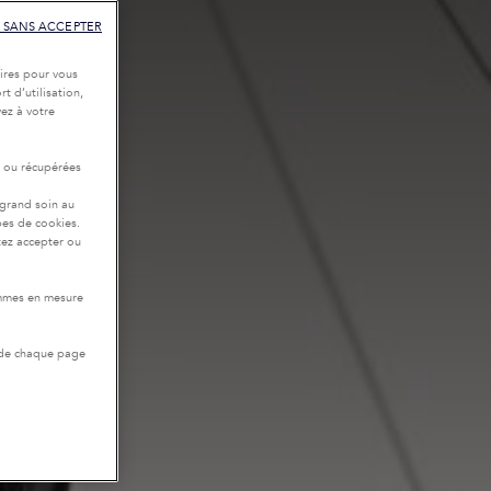
 SANS ACCEPTER
ires pour vous
t d’utilisation,
ez à votre
r ou récupérées
 grand soin au
pes de cookies.
tez accepter ou
ommes en mesure
 de chaque page