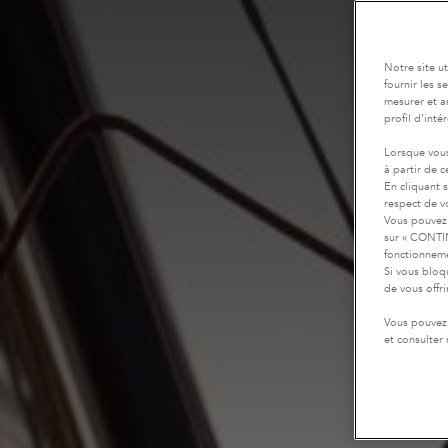
Notre site u
fournir les 
mesurer et a
profil d’inté
Lorsque vous
à partir de 
En cliquant 
respect de vo
Vous pouvez 
sur « CONTIN
fonctionneme
Si vous bloq
de vous offr
Vous pouvez 
et consulter