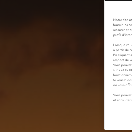
Notre site u
fournir les 
mesurer et a
profil d’inté
Lorsque vous
à partir de 
En cliquant 
respect de vo
Vous pouvez 
sur « CONTIN
fonctionneme
Si vous bloq
de vous offr
Vous pouvez 
et consulter