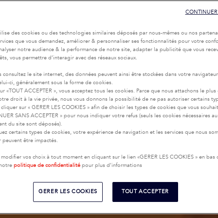
CONTINUER
tilise des cookies ou des technologies similaires déposés par nous-mêmes ou nos partena
services que vous demandez, améliorer & personnaliser ses fonctionnalités pour votre confor
nalyser notre audience & la performance de notre site, adapter la publicité que vous recev
rêts, vous permettre d’interagir avec des réseaux sociaux.
 consultez le site internet, des données peuvent ainsi être stockées dans votre navigateu
celui-ci, généralement sous la forme de cookies.
sur «TOUT ACCEPTER », vous acceptez tous les cookies. Parce que nous attachons le plus
tre droit à la vie privée, nous vous donnons la possibilité de ne pas autoriser certains ty
cliquer sur « GERER LES COOKIES » afin de choisir les types de cookies que vous souhai
UER SANS ACCEPTER » pour nous indiquer votre refus (seuls les cookies nécessaires au
nt du site sont déposés).
uez certains types de cookies, votre expérience de navigation et les services que nous s
ir peuvent être impactés.
modifier vos choix à tout moment en cliquant sur le lien «GERER LES COOKIES » en bas
 notre
politique de confidentialité
pour plus d’informations
GERER LES COOKIES
TOUT ACCEPTER