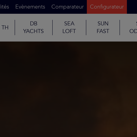
ités
Evènements
Comparateur
Configurateur
DB
SEA
SUN
TH
YACHTS
LOFT
FAST
OD