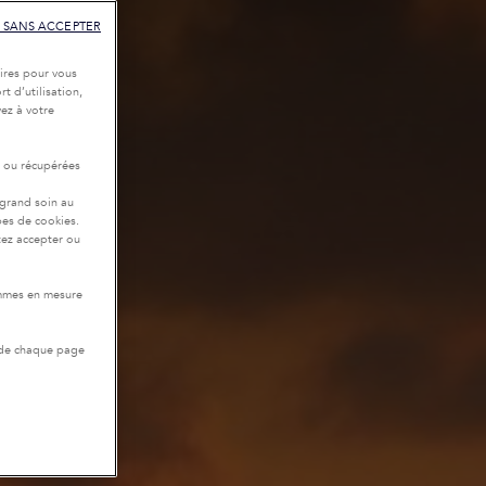
 SANS ACCEPTER
ires pour vous
t d’utilisation,
ez à votre
r ou récupérées
 grand soin au
pes de cookies.
tez accepter ou
ommes en mesure
 de chaque page