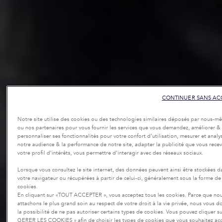
CONTINUER SANS AC
Notre site utilise des cookies ou des technologies similaires déposés par nous-m
ou nos partenaires pour vous fournir les services que vous demandez, améliorer &
personnaliser ses fonctionnalités pour votre confort d’utilisation, mesurer et analy
notre audience & la performance de notre site, adapter la publicité que vous recev
votre profil d’intérêts, vous permettre d’interagir avec des réseaux sociaux.
Lorsque vous consultez le site internet, des données peuvent ainsi être stockées d
votre navigateur ou récupérées à partir de celui-ci, généralement sous la forme de
cookies.
En cliquant sur «TOUT ACCEPTER », vous acceptez tous les cookies. Parce que no
attachons le plus grand soin au respect de votre droit à la vie privée, nous vous 
la possibilité de ne pas autoriser certains types de cookies. Vous pouvez cliquer su
GERER LES COOKIES » afin de choisir les types de cookies que vous souhaitez ac